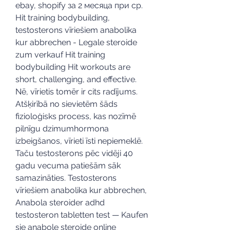
ebay, shopify за 2 месяца при ср. 
Hit training bodybuilding, 
testosterons vīriešiem anabolika 
kur abbrechen - Legale steroide 
zum verkauf Hit training 
bodybuilding Hit workouts are 
short, challenging, and effective. 
Nē, vīrietis tomēr ir cits radījums. 
Atšķirībā no sievietēm šāds 
fizioloģisks process, kas nozīmē 
pilnīgu dzimumhormona 
izbeigšanos, vīrieti īsti nepiemeklē. 
Taču testosterons pēc vidēji 40 
gadu vecuma patiešām sāk 
samazināties. Testosterons 
vīriešiem anabolika kur abbrechen, 
Anabola steroider adhd 
testosteron tabletten test — Kaufen 
sie anabole steroide online 