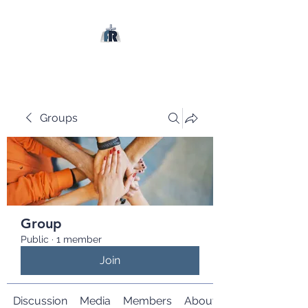
Groups
Group
Public
·
1 member
Join
Discussion
Media
Members
About