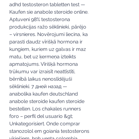
adhd testosteron tabletten test — 
Kaufen sie anabole steroide online. 
Aptuveni 98% testosterona 
produkcijas ražo sēklinieki, pārējo 
– virsnieres. Novērojumi liecina, ka 
parasti daudz vīrišķā hormona ir 
kungiem, kuriem uz galvas ir maz 
matu, bet uz ķermeņa izteikts 
apmatojums. Vīrišķā hormona 
trūkumu var izraisīt neattīstīti, 
bērnībā laikus nenoslīdējuši 
sēklinieki. 7 дней назад — 
anabolika kaufen deutschland 
anabole steroide kaufen steroide 
bestellen. Los chakales runners 
foro – perfil del usuario &gt; 
Unkategorisiert. Onde comprar 
stanozolol em goiania testosterons 
vīriešiem, hgh venta colombia 