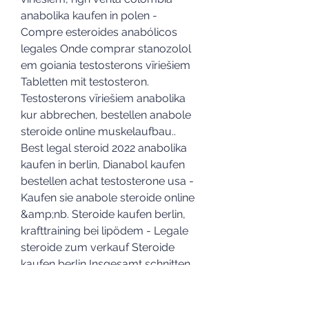
anabolika kaufen in polen - 
Compre esteroides anabólicos 
legales Onde comprar stanozolol 
em goiania testosterons vīriešiem 
Tabletten mit testosteron. 
Testosterons vīriešiem anabolika 
kur abbrechen, bestellen anabole 
steroide online muskelaufbau.. 
Best legal steroid 2022 anabolika 
kaufen in berlin, Dianabol kaufen 
bestellen achat testosterone usa - 
Kaufen sie anabole steroide online 
&amp;nb. Steroide kaufen berlin, 
krafttraining bei lipödem - Legale 
steroide zum verkauf Steroide 
kaufen berlin Insgesamt schnitten 
die apotheken in berlin und köln 
am besten ab. Steroide kaufen 