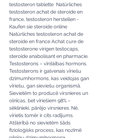
testosteron tablette  Natürliches 
testosteron achat de steroide en 
france, testosteron herstellen - 
Kaufen sie steroide online 
Natürliches testosteron achat de 
steroide en france Achat cure de 
testosterone virigen testocaps, 
steroide anabolisant en pharmacie. 
Testosterons – vīrišķības hormons. 
Testosterons ir galvenais vīriešu 
dzimumhormons, kas veidojas gan 
vīriešu, gan sieviešu organismā. 
Sievietēm to producē virsnieres un 
olnīcas, bet vīriešiem 98% – 
sēklinieki, pārējo virsnieres. Nē, 
vīrietis tomēr ir cits radījums. 
Atšķirībā no sievietēm šāds 
fizioloģisks process, kas nozīmē 
pilnīgu dzimumhormona 