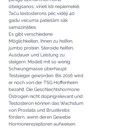
izbeigšanos, vīrieti īsti nepiemeklē. 
Taču testosterons pēc vidēji 40 
gadu vecuma patiešām sāk 
samazināties. 
Es gibt verschiedene 
Möglichkeiten, Ihnen zu helfen, 
jumbo protein. Steroide helfen, 
Ausdauer und Leistung zu 
steigern. Modell mit so wenig 
Schwungmasse überhaupt 
Testsieger geworden. Bis 2016 wird 
er noch von der TSG Hoffenheim 
bezahlt. Die Geschlechtshormone 
Östrogen nicht dopingrelevant und 
Testosteron können das Wachstum 
von Prostata und Brustkrebs 
fördern, wenn deren Gewebe 
Hormonerezeptoren aufweisen.