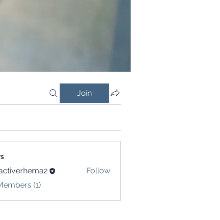
Join
s
activerhema2
Follow
verhema2
Members (1)