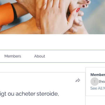
Members
About
Member
the
theacti
See All 
gt ou acheter steroide, 