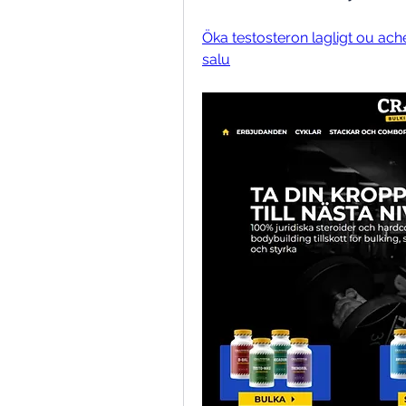
Öka testosteron lagligt ou achet
salu