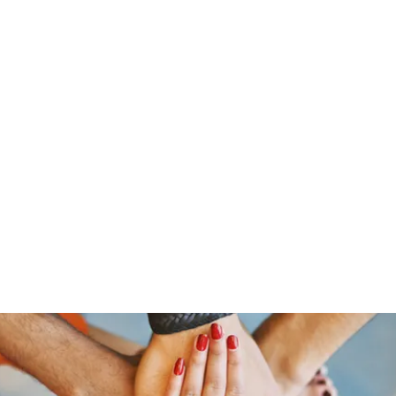
Home
Who 