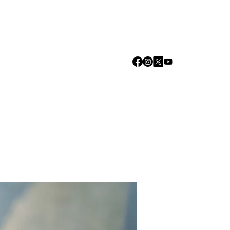
Log In
we are
Media
Events
Contact