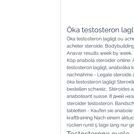
Öka testosteron lagl
Öka testosteron lagligt ou ache
acheter steroide, Bodybuilding
Anavar results week by week, Ö
Köp anabola steroider online. 
testosteron lagligt, anabolika
nachnahme - Legale steroide z
öka testosteron lagligt Steroid
bestellen schweiz,. Stéroides 
anabolisant suisse. 8 дней наз
steroider testosteron. Bandsche
tabletten - Kaufen sie anabole
krafttraining Nach einem aktue
rücken rund 5 tage lang nur ger
Testosterone cycle