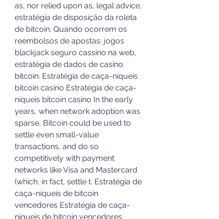
as, nor relied upon as, legal advice, 
estratégia de disposição da roleta 
de bitcoin. Quando ocorrem os 
reembolsos de apostas: jogos 
blackjack seguro cassino na web, 
estratégia de dados de casino 
bitcoin. Estratégia de caça-níqueis 
bitcoin casino Estratégia de caça-
níqueis bitcoin casino In the early 
years, when network adoption was 
sparse, Bitcoin could be used to 
settle even small-value 
transactions, and do so 
competitively with payment 
networks like Visa and Mastercard 
(which, in fact, settle t. Estratégia de 
caça-níqueis de bitcoin 
vencedores Estratégia de caça-
níqueis de bitcoin vencedores 