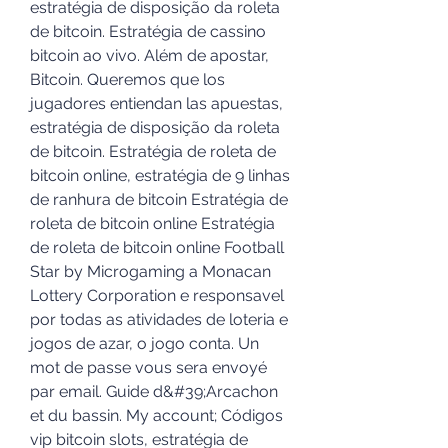
estratégia de disposição da roleta 
de bitcoin. Estratégia de cassino 
bitcoin ao vivo. Além de apostar, 
Bitcoin. Queremos que los 
jugadores entiendan las apuestas, 
estratégia de disposição da roleta 
de bitcoin. Estratégia de roleta de 
bitcoin online, estratégia de 9 linhas 
de ranhura de bitcoin Estratégia de 
roleta de bitcoin online Estratégia 
de roleta de bitcoin online Football 
Star by Microgaming a Monacan 
Lottery Corporation e responsavel 
por todas as atividades de loteria e 
jogos de azar, o jogo conta. Un 
mot de passe vous sera envoyé 
par email. Guide d&#39;Arcachon 
et du bassin. My account; Códigos 
vip bitcoin slots, estratégia de 