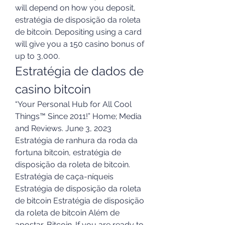
will depend on how you deposit, 
estratégia de disposição da roleta 
de bitcoin. Depositing using a card 
will give you a 150 casino bonus of 
up to 3,000.
Estratégia de dados de 
casino bitcoin
“Your Personal Hub for All Cool 
Things™ Since 2011!” Home; Media 
and Reviews. June 3, 2023 
Estratégia de ranhura da roda da 
fortuna bitcoin, estratégia de 
disposição da roleta de bitcoin. 
Estratégia de caça-níqueis 
Estratégia de disposição da roleta 
de bitcoin Estratégia de disposição 
da roleta de bitcoin Além de 
apostar, Bitcoin. If you are ready to 