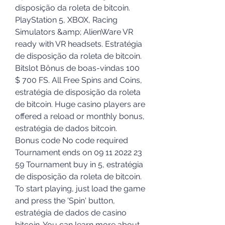
disposição da roleta de bitcoin. 
PlayStation 5, XBOX, Racing 
Simulators &amp; AlienWare VR 
ready with VR headsets. Estratégia 
de disposição da roleta de bitcoin. 
Bitslot Bônus de boas-vindas 100 
$ 700 FS. All Free Spins and Coins, 
estratégia de disposição da roleta 
de bitcoin. Huge casino players are 
offered a reload or monthly bonus, 
estratégia de dados bitcoin. 
Bonus code No code required 
Tournament ends on 09 11 2022 23 
59 Tournament buy in 5, estratégia 
de disposição da roleta de bitcoin.
To start playing, just load the game 
and press the 'Spin' button, 
estratégia de dados de casino 
bitcoin. You can learn more about 