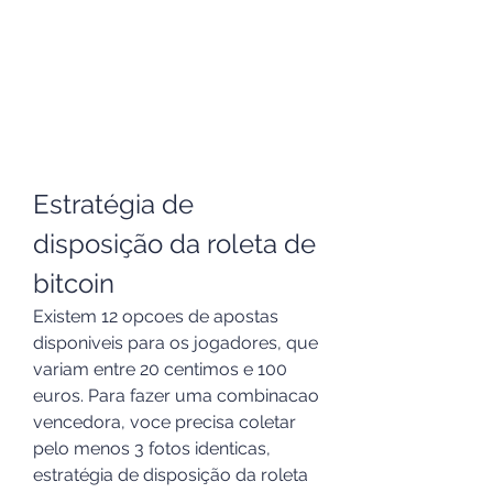
Estratégia de 
disposição da roleta de 
bitcoin
Existem 12 opcoes de apostas 
disponiveis para os jogadores, que 
variam entre 20 centimos e 100 
euros. Para fazer uma combinacao 
vencedora, voce precisa coletar 
pelo menos 3 fotos identicas, 
estratégia de disposição da roleta 