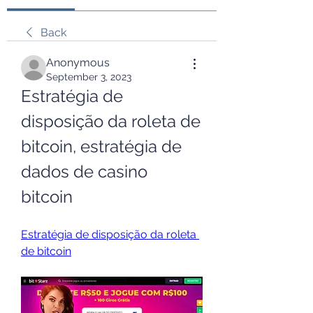
Back
Anonymous
September 3, 2023
Estratégia de 
disposição da roleta de 
bitcoin, estratégia de 
dados de casino 
bitcoin
Estratégia de disposição da roleta 
de bitcoin