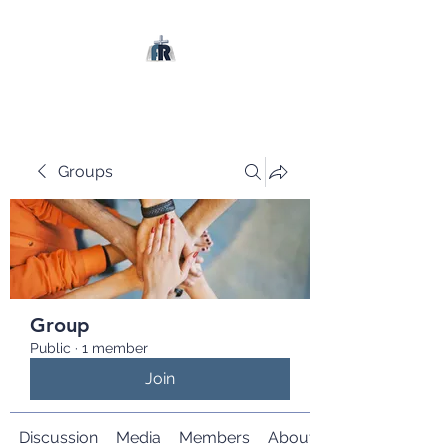
Groups
Group
Public
·
1 member
Join
Discussion
Media
Members
About