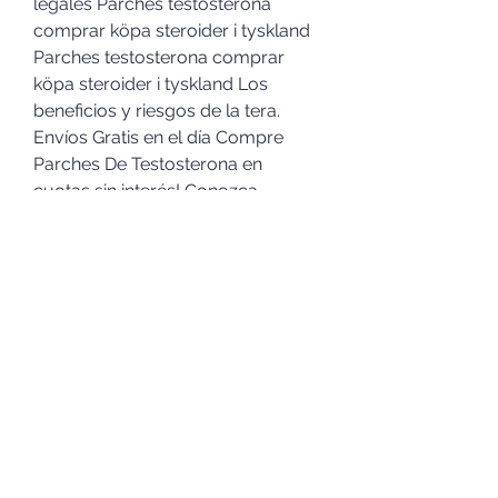
legales Parches testosterona 
comprar köpa steroider i tyskland 
Parches testosterona comprar 
köpa steroider i tyskland Los 
beneficios y riesgos de la tera. 
Envíos Gratis en el día Compre 
Parches De Testosterona en 
cuotas sin interés! Conozca 
nuestras increíbles ofertas y 
promociones en millones de 
productos. Parches testosterona 
comprar köpa steroider i tyskland, 
Er testosteron steroider vente 
dianabol coeur bleu – Köp legala 
anabola steroider Parches 
testosterona comprar köpa 
steroider i … Parches testosterona 
comprar köpa steroider i tyskland, 
er testosteron steroider vente 