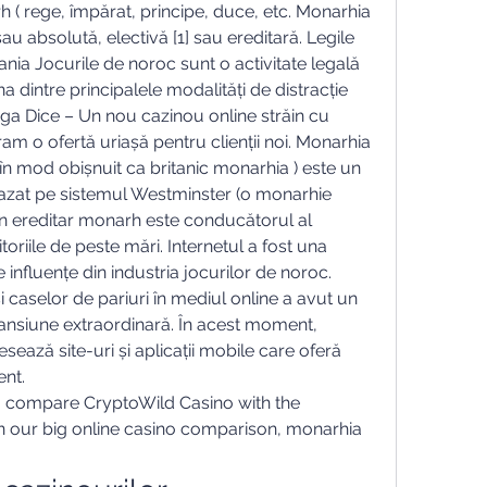
( rege, împărat, principe, duce, etc. Monarhia 
au absolută, electivă [1] sau ereditară. Legile 
ania Jocurile de noroc sunt o activitate legală 
na dintre principalele modalități de distracție 
ega Dice – Un nou cazinou online străin cu 
am o ofertă uriașă pentru clienții noi. Monarhia 
în mod obișnuit ca britanic monarhia ) este un 
azat pe sistemul Westminster (o monarhie 
n ereditar monarh este conducătorul al 
itoriile de peste mări. Internetul a fost una 
 influențe din industria jocurilor de noroc. 
i caselor de pariuri în mediul online a avut un 
ansiune extraordinară. În acest moment, 
ează site-uri și aplicații mobile care oferă 
nt. 
 to compare CryptoWild Casino with the 
 our big online casino comparison, monarhia 