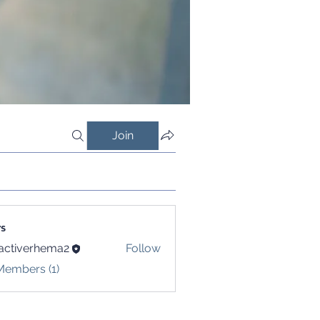
Join
s
activerhema2
Follow
verhema2
Members (1)