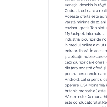
Veneția, deschis în 1638.
Codussi, cel care a reali
Această ofertă este adre
vârstă minimă de 21 ani.
cazinou gratis Top sloturi
MyJackpot. Internetul a f
industria jocurilor de no
în mediul online a avut 
extraordinară. În acest
și aplicații mobile care
cazinourilor care oferă j
din țara noastră oferă și
pentru persoanele care u
Android, cât și pentru c
operare iOS). Monarhia R
britanic monarhia ) este
Westminster (o monarhie
este conducătorul al Rega