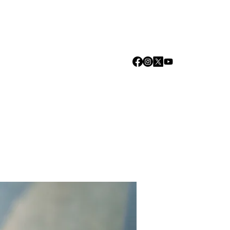
Log In
we are
Media
Events
Contact