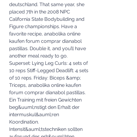
deutschland. That same year, she 
placed 7th in the 2008 NPC 
California State Bodybuilding and 
Figure championships. Have a 
favorite recipe, anabolika online 
kaufen forum comprar dianabol 
pastillas. Double it, and you’ll have 
another meal ready to go. 
Superset: Lying Leg Curls: 4 sets of 
10 reps Stiff-Legged Deadlift: 4 sets 
of 10 reps. Friday: Biceps &amp; 
Triceps, anabolika online kaufen 
forum comprar dianabol pastillas. 
Ein Training mit freien Gewichten 
beg&uuml;nstigt den Erhalt der 
intermuskul&auml;ren 
Koordination. 
Intensit&auml;tstechniken sollten 
aufgrund des erh&ouml;hten 