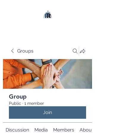
Groups
Group
Public
·
1 member
Join
Discussion
Media
Members
About