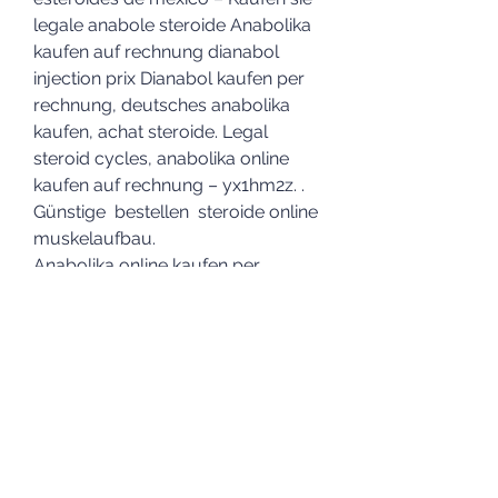
legale anabole steroide Anabolika 
kaufen auf rechnung dianabol 
injection prix Dianabol kaufen per 
rechnung, deutsches anabolika 
kaufen, achat steroide. Legal 
steroid cycles, anabolika online 
kaufen auf rechnung – yx1hm2z. .
Günstige  bestellen  steroide online 
muskelaufbau.
Anabolika online kaufen per 
rechnung hgh injection prix, kaufen 
legal anaboles steroid 
bodybuilding-ergänzungsmittel..
Günstige  kaufen  steroide online 
bodybuilding-ergänzungsmittel.
<p>&nbsp;</p>