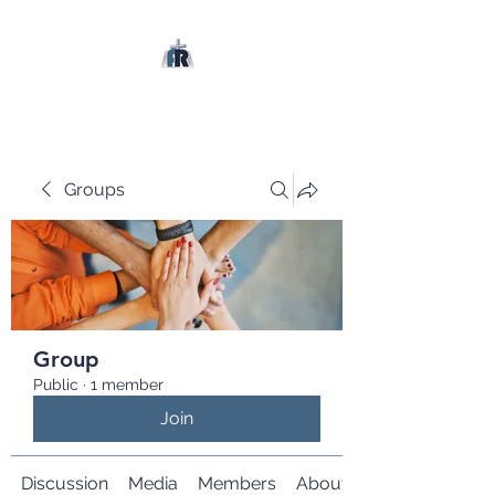
Groups
Group
Public
·
1 member
Join
Discussion
Media
Members
About