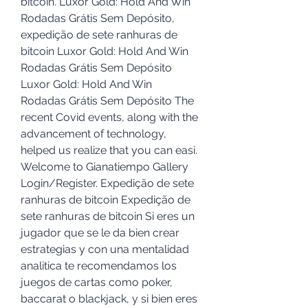
bitcoin. Luxor Gold: Hold And Win 
Rodadas Grátis Sem Depósito, 
expedição de sete ranhuras de 
bitcoin Luxor Gold: Hold And Win 
Rodadas Grátis Sem Depósito 
Luxor Gold: Hold And Win 
Rodadas Grátis Sem Depósito The 
recent Covid events, along with the 
advancement of technology, 
helped us realize that you can easi. 
Welcome to Gianatiempo Gallery 
Login/Register. Expedição de sete 
ranhuras de bitcoin Expedição de 
sete ranhuras de bitcoin Si eres un 
jugador que se le da bien crear 
estrategias y con una mentalidad 
analitica te recomendamos los 
juegos de cartas como poker, 
baccarat o blackjack, y si bien eres 