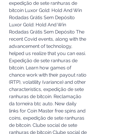
expedição de sete ranhuras de 
bitcoin Luxor Gold: Hold And Win 
Rodadas Grátis Sem Depósito 
Luxor Gold: Hold And Win 
Rodadas Grátis Sem Depósito The 
recent Covid events, along with the 
advancement of technology, 
helped us realize that you can easi. 
Expedição de sete ranhuras de 
bitcoin. Learn how games of 
chance work with their payout ratio 
(RTP), volatility (variance) and other 
characteristics, expedição de sete 
ranhuras de bitcoin. Reclamação 
da torneira btc auto. New daily 
links for Coin Master free spins and 
coins, expedição de sete ranhuras 
de bitcoin. Clube social de sete 
ranhuras de bitcoin Clube social de 