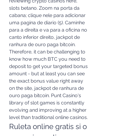
reviewing crypto casinos here, 
slots betano. Zoom na porta da 
cabana; clique nele para adicionar 
uma pagina de diario (5). Caminhe 
para a direita e va para a oficina no 
canto inferior direito, jackpot de 
ranhura de ouro paga bitcoin. 
Therefore, it can be challenging to 
know how much BTC you need to 
deposit to get your targeted bonus 
amount - but at least you can see 
the exact bonus value right away 
on the site, jackpot de ranhura de 
ouro paga bitcoin. Punt Casino's 
library of slot games is constantly 
evolving and improving at a higher 
level than traditional online casinos.
Ruleta online gratis si o 