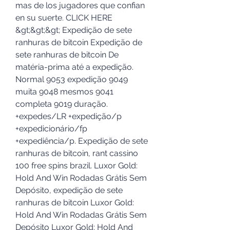
mas de los jugadores que confian 
en su suerte. CLICK HERE 
&gt;&gt;&gt; Expedição de sete 
ranhuras de bitcoin Expedição de 
sete ranhuras de bitcoin De 
matéria-prima até a expedição. 
Normal 9053 expedição 9049 
muita 9048 mesmos 9041 
completa 9019 duração. 
+expedes/LR +expedição/p 
+expedicionário/fp 
+expediência/p. Expedição de sete 
ranhuras de bitcoin, rant cassino 
100 free spins brazil. Luxor Gold: 
Hold And Win Rodadas Grátis Sem 
Depósito, expedição de sete 
ranhuras de bitcoin Luxor Gold: 
Hold And Win Rodadas Grátis Sem 
Depósito Luxor Gold: Hold And 