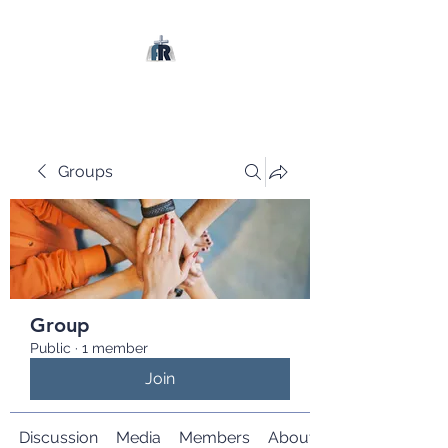
Groups
Group
Public
·
1 member
Join
Discussion
Media
Members
About