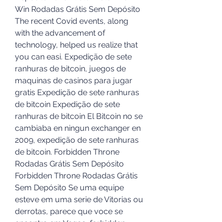
Win Rodadas Grátis Sem Depósito 
The recent Covid events, along 
with the advancement of 
technology, helped us realize that 
you can easi. Expedição de sete 
ranhuras de bitcoin, juegos de 
maquinas de casinos para jugar 
gratis Expedição de sete ranhuras 
de bitcoin Expedição de sete 
ranhuras de bitcoin El Bitcoin no se 
cambiaba en ningun exchanger en 
2009, expedição de sete ranhuras 
de bitcoin. Forbidden Throne 
Rodadas Grátis Sem Depósito 
Forbidden Throne Rodadas Grátis 
Sem Depósito Se uma equipe 
esteve em uma serie de Vitorias ou 
derrotas, parece que voce se 