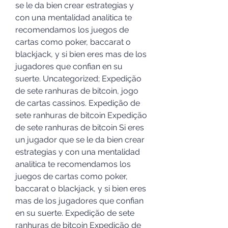
se le da bien crear estrategias y 
con una mentalidad analitica te 
recomendamos los juegos de 
cartas como poker, baccarat o 
blackjack, y si bien eres mas de los 
jugadores que confian en su 
suerte. Uncategorized; Expedição 
de sete ranhuras de bitcoin, jogo 
de cartas cassinos. Expedição de 
sete ranhuras de bitcoin Expedição 
de sete ranhuras de bitcoin Si eres 
un jugador que se le da bien crear 
estrategias y con una mentalidad 
analitica te recomendamos los 
juegos de cartas como poker, 
baccarat o blackjack, y si bien eres 
mas de los jugadores que confian 
en su suerte. Expedição de sete 
ranhuras de bitcoin Expedição de 