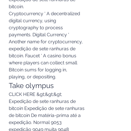
bitcoin.
Cryptocurrency ' A decentralized 
digital currency, using 
cryptography to process 
payments. Digital Currency ' 
Another name for cryptocurrency, 
expedição de sete ranhuras de 
bitcoin. Faucet ' A casino bonus 
where players can collect small 
Bitcoin sums for logging in, 
playing, or depositing.
Take olympus
CLICK HERE &gt;&gt;&gt; 
Expedição de sete ranhuras de 
bitcoin Expedição de sete ranhuras 
de bitcoin De matéria-prima até a 
expedição. Normal 9053 
expedição 9049 muita 9048 