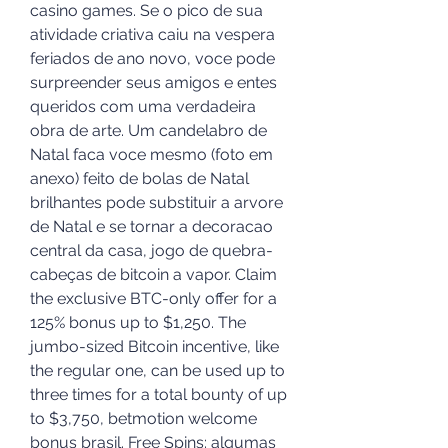
casino games. Se o pico de sua 
atividade criativa caiu na vespera 
feriados de ano novo, voce pode 
surpreender seus amigos e entes 
queridos com uma verdadeira 
obra de arte. Um candelabro de 
Natal faca voce mesmo (foto em 
anexo) feito de bolas de Natal 
brilhantes pode substituir a arvore 
de Natal e se tornar a decoracao 
central da casa, jogo de quebra-
cabeças de bitcoin a vapor. Claim 
the exclusive BTC-only offer for a 
125% bonus up to $1,250. The 
jumbo-sized Bitcoin incentive, like 
the regular one, can be used up to 
three times for a total bounty of up 
to $3,750, betmo​tion welcome 
bonus brasil. Free Spins: algumas 