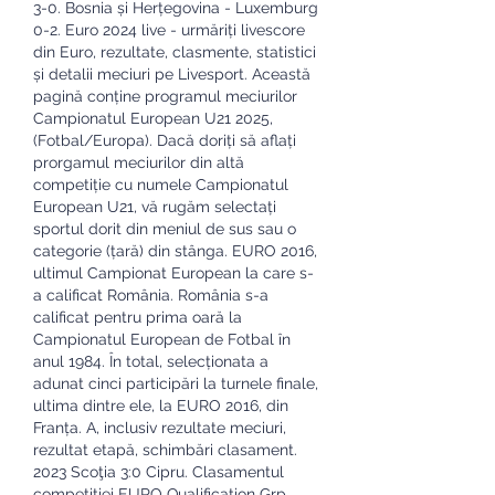
3-0. Bosnia și Herțegovina - Luxemburg 
0-2. Euro 2024 live - urmăriți livescore 
din Euro, rezultate, clasmente, statistici 
și detalii meciuri pe Livesport. Această 
pagină conține programul meciurilor 
Campionatul European U21 2025, 
(Fotbal/Europa). Dacă doriți să aflați 
prorgamul meciurilor din altă 
competiție cu numele Campionatul 
European U21, vă rugăm selectați 
sportul dorit din meniul de sus sau o 
categorie (țară) din stânga. EURO 2016, 
ultimul Campionat European la care s-
a calificat România. România s-a 
calificat pentru prima oară la 
Campionatul European de Fotbal în 
anul 1984. În total, selecționata a 
adunat cinci participări la turnele finale, 
ultima dintre ele, la EURO 2016, din 
Franța. A, inclusiv rezultate meciuri, 
rezultat etapă, schimbări clasament. 
2023 Scoţia 3:0 Cipru. Clasamentul 
competiției EURO Qualification Grp. 