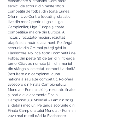
clasamente și statistici. Com oferă 
servicii de scoruri din peste 1000 
competiții de fotbal din toată lumea. 
Oferim Live Centre (detalii și statistici 
live din meci) pentru Liga 1, Liga 
Campionilor, Liga Europa și toate 
competițiile majore din Europa. A, 
inclusiv rezultate meciuri, rezultat 
etapă, schimbări clasament. Pe lângă 
scorurile din CM mai puteți găsi la 
Flashscore. Ro încă 1000+ competiții de 
Fotbal din peste 90 de țări din întreaga 
lume. Click pe numele țării din meniul 
din stânga și selectați competiția dorită 
(rezultate din campionat, cupa 
națională sau alte competiții). Ro oferă 
livescore din Finala Campionatului 
Mondial - Feminin 2023, rezultate finale 
și parțiale, clasamente Finala 
Campionatului Mondial - Feminin 2023 
și detalii meciuri. Pe lângă scorurile din 
Finala Campionatului Mondial - Feminin 
2023 mai puteți găsi la Flashscore. 