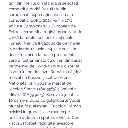
țării din meniul din stânga și selectați 
competiția dorită (rezultate din 
campionat, cupa națională sau alte 
competiții). EURO 2024 va fi a 17-a 
ediție a Campionatului European de 
Fotbal, competiția regină organizată de 
UEFA la nivelul echipelor naționale. 
Turneul final va fi găzduit de Germania 
în perioada 14 iunie - 14 iulie 2024, la 
doar trei ani de la ediția precedentă 
care a fost amânată cu un an din cauza 
pandemiei de Covid-19 și s-a disputat 
în 2021 în loc de 2020. România câștigă 
meciul cu Kosovo, jucat pe Arena 
Națională, prin golurile marcat de 
Nicolae Stanciu (&#39;83) și Valentin 
Mihăilă (&#39;90+3). Kosovo a jucat în 
10 oameni, după ce golgheterul Vedat 
Muriqi a fost eliminat. ”Tricolorii” rămân 
neîvinși în grupa I și se mențin pe 
poziția a doua, în spatele Elveției. Com 
- scoruri fotbal, rezultate, livescore, 