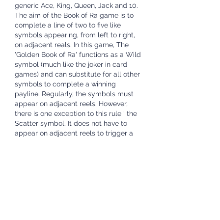
generic Ace, King, Queen, Jack and 10. 
The aim of the Book of Ra game is to 
complete a line of two to five like 
symbols appearing, from left to right, 
on adjacent reals. In this game, The 
'Golden Book of Ra' functions as a Wild 
symbol (much like the joker in card 
games) and can substitute for all other 
symbols to complete a winning 
payline. Regularly, the symbols must 
appear on adjacent reels. However, 
there is one exception to this rule ' the 
Scatter symbol. It does not have to 
appear on adjacent reels to trigger a 
win, scorurile campionatului european 
de fotbal 2023. So long as there are 3 
or more of these symbols scattered 
anywhere on the reels, it will trigger the 
Bonus Rounds feature. In the Novoline 
Book of Ra game, the 'Golden Book of 
Ra' symbol functions also as the 
Scatter symbol. Book of Ra Paylines 