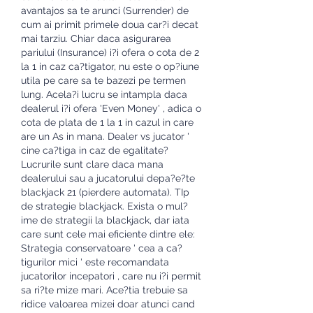
avantajos sa te arunci (Surrender) de 
cum ai primit primele doua car?i decat 
mai tarziu. Chiar daca asigurarea 
pariului (Insurance) i?i ofera o cota de 2 
la 1 in caz ca?tigator, nu este o op?iune 
utila pe care sa te bazezi pe termen 
lung. Acela?i lucru se intampla daca 
dealerul i?i ofera 'Even Money' , adica o 
cota de plata de 1 la 1 in cazul in care 
are un As in mana. Dealer vs jucator ' 
cine ca?tiga in caz de egalitate? 
Lucrurile sunt clare daca mana 
dealerului sau a jucatorului depa?e?te 
blackjack 21 (pierdere automata). TIp 
de strategie blackjack. Exista o mul?
ime de strategii la blackjack, dar iata 
care sunt cele mai eficiente dintre ele: 
Strategia conservatoare ' cea a ca?
tigurilor mici ' este recomandata 
jucatorilor incepatori , care nu i?i permit 
sa ri?te mize mari. Ace?tia trebuie sa 
ridice valoarea mizei doar atunci cand 