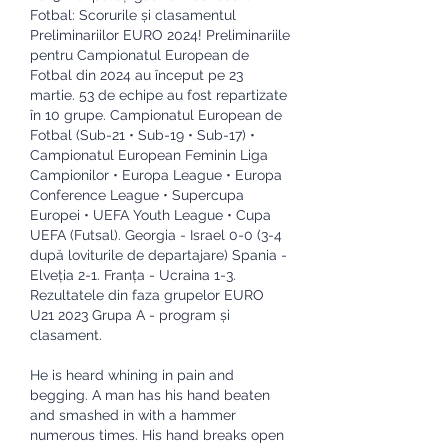
Fotbal: Scorurile și clasamentul 
Preliminariilor EURO 2024! Preliminariile 
pentru Campionatul European de 
Fotbal din 2024 au început pe 23 
martie. 53 de echipe au fost repartizate 
în 10 grupe. Campionatul European de 
Fotbal (Sub-21 • Sub-19 • Sub-17) • 
Campionatul European Feminin Liga 
Campionilor • Europa League • Europa 
Conference League • Supercupa 
Europei • UEFA Youth League • Cupa 
UEFA (Futsal). Georgia - Israel 0-0 (3-4 
după loviturile de departajare) Spania - 
Elveția 2-1. Franța - Ucraina 1-3. 
Rezultatele din faza grupelor EURO 
U21 2023 Grupa A - program și 
clasament. 
He is heard whining in pain and 
begging. A man has his hand beaten 
and smashed in with a hammer 
numerous times. His hand breaks open 