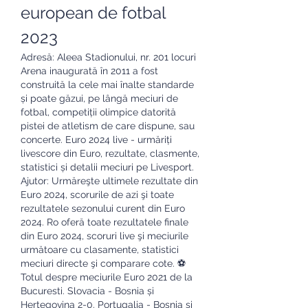
european de fotbal 
2023
Adresă: Aleea Stadionului, nr. 201 locuri 
Arena inaugurată în 2011 a fost 
construită la cele mai înalte standarde 
și poate găzui, pe lângă meciuri de 
fotbal, competiții olimpice datorită 
pistei de atletism de care dispune, sau 
concerte. Euro 2024 live - urmăriți 
livescore din Euro, rezultate, clasmente, 
statistici și detalii meciuri pe Livesport. 
Ajutor: Urmăreşte ultimele rezultate din 
Euro 2024, scorurile de azi şi toate 
rezultatele sezonului curent din Euro 
2024. Ro oferă toate rezultatele finale 
din Euro 2024, scoruri live şi meciurile 
următoare cu clasamente, statistici 
meciuri directe şi comparare cote. ⚽ 
Totul despre meciurile Euro 2021 de la 
Bucuresti. Slovacia - Bosnia și 
Herțegovina 2-0. Portugalia - Bosnia și 