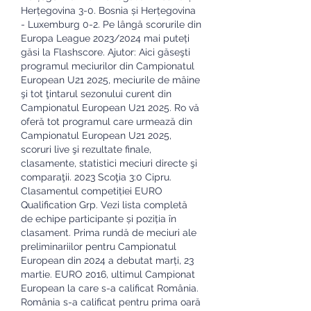
Herțegovina 3-0. Bosnia și Herțegovina 
- Luxemburg 0-2. Pe lângă scorurile din 
Europa League 2023/2024 mai puteți 
găsi la Flashscore. Ajutor: Aici găseşti 
programul meciurilor din Campionatul 
European U21 2025, meciurile de mâine 
şi tot ţintarul sezonului curent din 
Campionatul European U21 2025. Ro vă 
oferă tot programul care urmează din 
Campionatul European U21 2025, 
scoruri live şi rezultate finale, 
clasamente, statistici meciuri directe şi 
comparaţii. 2023 Scoţia 3:0 Cipru. 
Clasamentul competiției EURO 
Qualification Grp. Vezi lista completă 
de echipe participante și poziția în 
clasament. Prima rundă de meciuri ale 
preliminariilor pentru Campionatul 
European din 2024 a debutat marți, 23 
martie. EURO 2016, ultimul Campionat 
European la care s-a calificat România. 
România s-a calificat pentru prima oară 