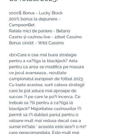
1000$ Bonus - Lucky Block
200% bonus la depunere - 
CampeonBet
Ratele mici de pariere - Betano
Casino și cazinou live - 22bet Cassino
Bonus cinstit - Wild Cassino
<br>Care e cea mai buna strategie 
pentru a ca?tiga la blackjack? Asta 
pentru ca ansa se modifica pe masura 
ce jocul avanseaza., rezultate 
campionatul european de fotbal 2023. 
Cu toate acestea, sunt cateva strategii 
care te pot aduce mai aproape de 
succes ?i pe care le po?i incerca. Ce 
trebuie sa ?tii pentru a ca?tiga la 
blackjack? Majoritatea cazinourilor i?i 
permit sa i?i dublezi pariul pentru o 
valoare mult mai redusa decat cea a 
sumei ini?iale ' aceasta este iara?i o mi?
care nerecomandata. Este mult mai 