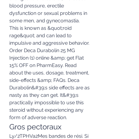
blood pressure, erectile 
dysfunction or sexual problems in 
some men, and gynecomastia. 
This is known as &quot;roid 
rage&quot; and can lead to 
impulsive and aggressive behavior. 
Order Deca Durabolin 25 MG 
Injection (1) online &amp; get Flat 
15% OFF on PharmEasy. Read 
about the uses, dosage, treatment, 
side-effects &amp; FAQs. Deca 
Durabolin&#39;s side effects are as 
nasty as they can get. It&#39;s 
practically impossible to use this 
steroid without experiencing any 
form of adverse reaction. 
Gros pectoraux
Ly/2TPHVa2Mes bandes de rési. Si 