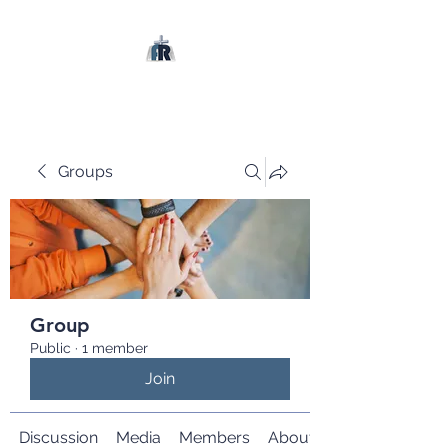
Groups
Group
Public
·
1 member
Join
Discussion
Media
Members
About