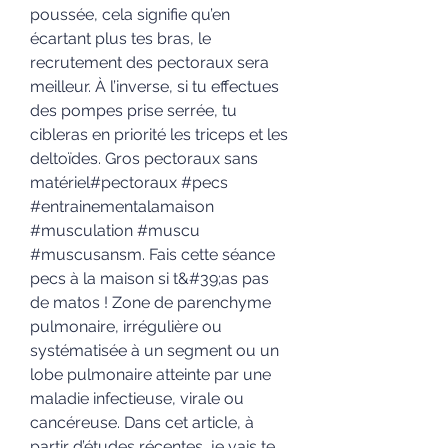
poussée, cela signifie qu’en 
écartant plus tes bras, le 
recrutement des pectoraux sera 
meilleur. À l’inverse, si tu effectues 
des pompes prise serrée, tu 
cibleras en priorité les triceps et les 
deltoïdes. Gros pectoraux sans 
matériel#pectoraux #pecs 
#entrainementalamaison 
#musculation #muscu 
#muscusansm. Fais cette séance 
pecs à la maison si t&#39;as pas 
de matos ! Zone de parenchyme 
pulmonaire, irrégulière ou 
systématisée à un segment ou un 
lobe pulmonaire atteinte par une 
maladie infectieuse, virale ou 
cancéreuse. Dans cet article, à 
partir d’études récentes, je vais te 