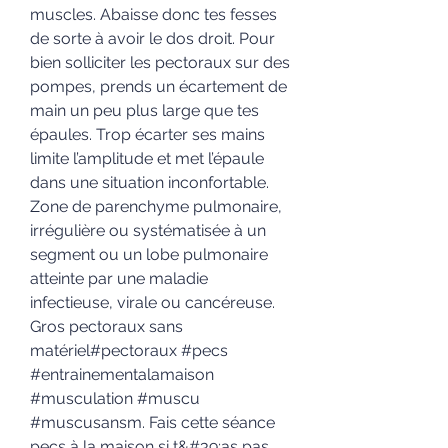
muscles. Abaisse donc tes fesses 
de sorte à avoir le dos droit. Pour 
bien solliciter les pectoraux sur des 
pompes, prends un écartement de 
main un peu plus large que tes 
épaules. Trop écarter ses mains 
limite l’amplitude et met l’épaule 
dans une situation inconfortable. 
Zone de parenchyme pulmonaire, 
irrégulière ou systématisée à un 
segment ou un lobe pulmonaire 
atteinte par une maladie 
infectieuse, virale ou cancéreuse. 
Gros pectoraux sans 
matériel#pectoraux #pecs 
#entrainementalamaison 
#musculation #muscu 
#muscusansm. Fais cette séance 
pecs à la maison si t&#39;as pas 