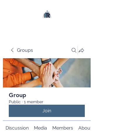
Groups
Group
Public
·
1 member
Join
Discussion
Media
Members
About