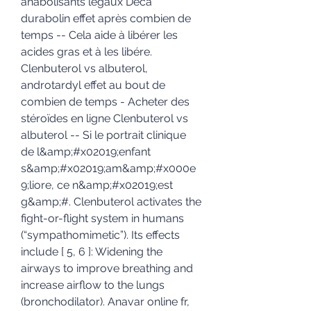
anabolisants légaux Deca 
durabolin effet après combien de 
temps -- Cela aide à libérer les 
acides gras et à les libére. 
Clenbuterol vs albuterol, 
androtardyl effet au bout de 
combien de temps - Acheter des 
stéroïdes en ligne Clenbuterol vs 
albuterol -- Si le portrait clinique 
de l&amp;#x02019;enfant 
s&amp;#x02019;am&amp;#x000e
9;liore, ce n&amp;#x02019;est 
g&amp;#. Clenbuterol activates the 
fight-or-flight system in humans 
(“sympathomimetic”). Its effects 
include [ 5, 6 ]: Widening the 
airways to improve breathing and 
increase airflow to the lungs 
(bronchodilator). Anavar online fr, 