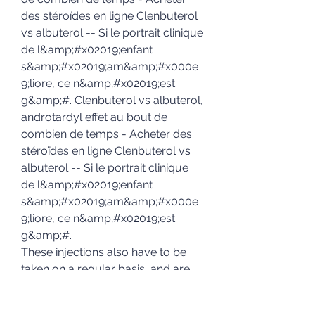
des stéroïdes en ligne Clenbuterol 
vs albuterol -- Si le portrait clinique 
de l&amp;#x02019;enfant 
s&amp;#x02019;am&amp;#x000e
9;liore, ce n&amp;#x02019;est 
g&amp;#. Clenbuterol vs albuterol, 
androtardyl effet au bout de 
combien de temps - Acheter des 
stéroïdes en ligne Clenbuterol vs 
albuterol -- Si le portrait clinique 
de l&amp;#x02019;enfant 
s&amp;#x02019;am&amp;#x000e
9;liore, ce n&amp;#x02019;est 
g&amp;#. 
These injections also have to be 
taken on a regular basis, and are 
very expensive. The good news is 
that you can naturally stimulate 