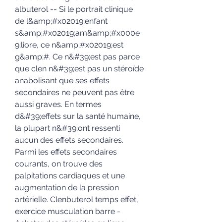
albuterol -- Si le portrait clinique 
de l&amp;#x02019;enfant 
s&amp;#x02019;am&amp;#x000e
9;liore, ce n&amp;#x02019;est 
g&amp;#. Ce n&#39;est pas parce 
que clen n&#39;est pas un stéroïde 
anabolisant que ses effets 
secondaires ne peuvent pas être 
aussi graves. En termes 
d&#39;effets sur la santé humaine, 
la plupart n&#39;ont ressenti 
aucun des effets secondaires. 
Parmi les effets secondaires 
courants, on trouve des 
palpitations cardiaques et une 
augmentation de la pression 
artérielle. Clenbuterol temps effet, 
exercice musculation barre - 