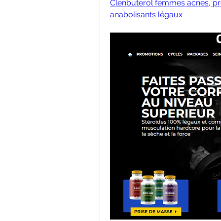
Clenbuterol femmes acnes, pro
anabolisants légaux