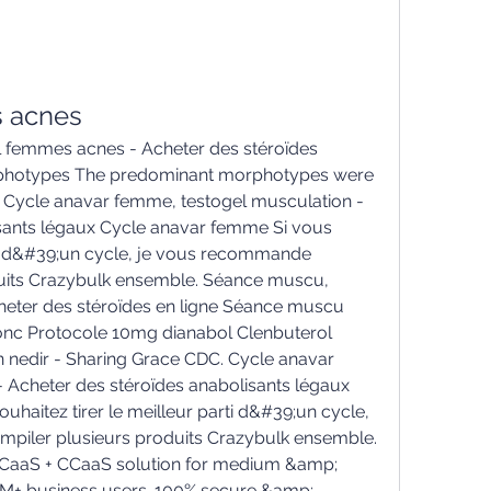
 acnes
 femmes acnes - Acheter des stéroïdes 
rphotypes The predominant morphotypes were 
. Cycle anavar femme, testogel musculation - 
sants légaux Cycle anavar femme Si vous 
rti d&#39;un cycle, je vous recommande 
uits Crazybulk ensemble. Séance muscu, 
eter des stéroïdes en ligne Séance muscu 
ronc Protocole 10mg dianabol Clenbuterol 
nedir - Sharing Grace CDC. Cycle anavar 
 Acheter des stéroïdes anabolisants légaux 
haitez tirer le meilleur parti d&#39;un cycle, 
iler plusieurs produits Crazybulk ensemble. 
UCaaS + CCaaS solution for medium &amp; 
 3M+ business users. 100% secure &amp; 