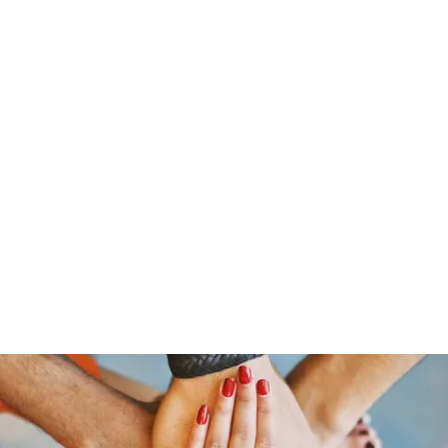
Home
Who 