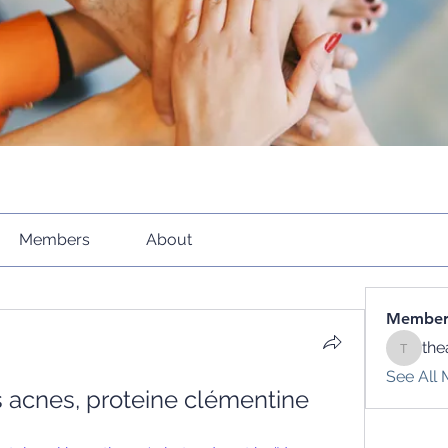
Members
About
Member
the
theacti
See All 
 acnes, proteine clémentine