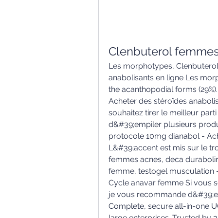
Clenbuterol femmes
Les morphotypes, Clenbuterol
anabolisants en ligne Les mo
the acanthopodial forms (29%)
Acheter des stéroïdes anaboli
souhaitez tirer le meilleur pa
d&#39;empiler plusieurs prod
protocole 10mg dianabol - Ach
L&#39;accent est mis sur le t
femmes acnes, deca durabolin 
femme, testogel musculation -
Cycle anavar femme Si vous sou
je vous recommande d&#39;emp
Complete, secure all-in-one 
large enterprises. Trusted by