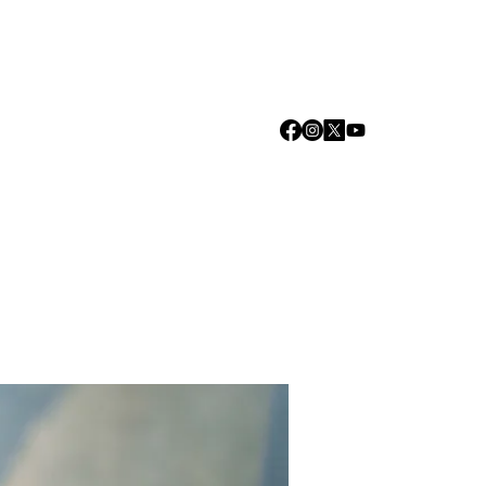
Log In
we are
Media
Events
Contact