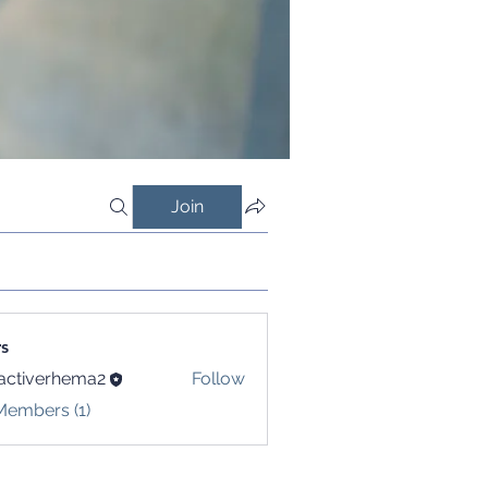
Join
s
activerhema2
Follow
verhema2
Members (1)