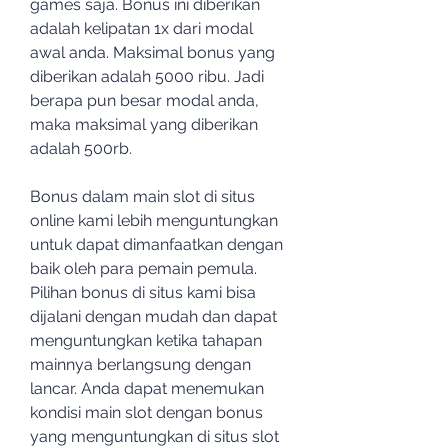
games saja. Bonus ini diberikan 
adalah kelipatan 1x dari modal 
awal anda. Maksimal bonus yang 
diberikan adalah 5000 ribu. Jadi 
berapa pun besar modal anda, 
maka maksimal yang diberikan 
adalah 500rb.
Bonus dalam main slot di situs 
online kami lebih menguntungkan 
untuk dapat dimanfaatkan dengan 
baik oleh para pemain pemula. 
Pilihan bonus di situs kami bisa 
dijalani dengan mudah dan dapat 
menguntungkan ketika tahapan 
mainnya berlangsung dengan 
lancar. Anda dapat menemukan 
kondisi main slot dengan bonus 
yang menguntungkan di situs slot 