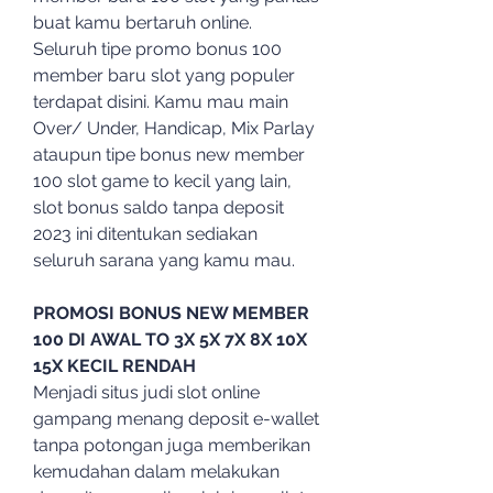
buat kamu bertaruh online. 
Seluruh tipe promo bonus 100 
member baru slot yang populer 
terdapat disini. Kamu mau main 
Over/ Under, Handicap, Mix Parlay 
ataupun tipe bonus new member 
100 slot game to kecil yang lain, 
slot bonus saldo tanpa deposit 
2023 ini ditentukan sediakan 
seluruh sarana yang kamu mau.
PROMOSI BONUS NEW MEMBER 
100 DI AWAL TO 3X 5X 7X 8X 10X 
15X KECIL RENDAH
Menjadi situs judi slot online 
gampang menang deposit e-wallet 
tanpa potongan juga memberikan 
kemudahan dalam melakukan 