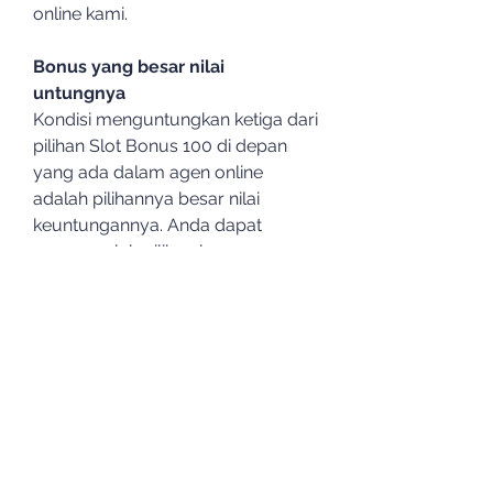
online kami.
Bonus yang besar nilai 
untungnya
Kondisi menguntungkan ketiga dari 
pilihan Slot Bonus 100 di depan 
yang ada dalam agen online 
adalah pilihannya besar nilai 
keuntungannya. Anda dapat 
memperoleh pilihan bonus yang 
besar dan menguntungkan dalam 
agen penyedia permainan slot 
online terbaik.
Bonus yang lengkap
Keuntungan pertama dari adanya 
bonus dalam agen situs online 
kami adalah pilihannya lengkap. 
Dengan pilihan yang lengkap 