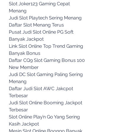
Slot Joker123 Gaming Cepat 
Menang
Judi Slot Playtech Sering Menang
Daftar Slot Menang Terus
Pusat Judi Slot Online PG Soft 
Banyak Jackpot
Link Slot Online Top Trend Gaming 
Banyak Bonus
Daftar CQ9 Slot Gaming Bonus 100 
New Member
Judi DC Slot Gaming Paling Sering 
Menang
Daftar Judi Slot AWC Jakcpot 
Terbesar
Judi Slot Online Booming Jackpot 
Terbesar
Slot Online Play’n Go Yang Sering 
Kasih Jackpot
Mesin Slot Online Boongo Banyak 