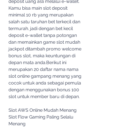
deposit uang asli melalui e-wallet. 
Kamu bisa main slot deposit 
minimal 10 rb yang merupakan 
salah satu taruhan bet terkecil dan 
termurah. jadi dengan bet kecil 
deposit e-wallet tanpa potongan 
dan memainkan game slot mudah 
jackpot ditambah promo welcome 
bonus slot, maka keuntungan di 
depan mata anda.Berikut ini 
merupakan 20 daftar nama nama 
slot online gampang menang yang 
cocok untuk anda sebagai pemula 
dengan menggunakan bonus 100 
slot untuk member baru di depan.
Slot AWS Online Mudah Menang
Slot Flow Gaming Paling Selalu 
Menang