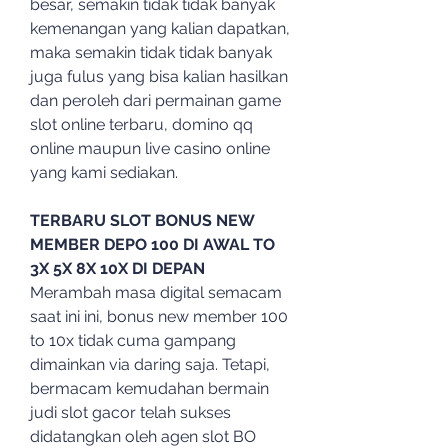
besar, semakin tidak tidak banyak 
kemenangan yang kalian dapatkan, 
maka semakin tidak tidak banyak 
juga fulus yang bisa kalian hasilkan 
dan peroleh dari permainan game 
slot online terbaru, domino qq 
online maupun live casino online 
yang kami sediakan.
TERBARU SLOT BONUS NEW 
MEMBER DEPO 100 DI AWAL TO 
3X 5X 8X 10X DI DEPAN
Merambah masa digital semacam 
saat ini ini, bonus new member 100 
to 10x tidak cuma gampang 
dimainkan via daring saja. Tetapi, 
bermacam kemudahan bermain 
judi slot gacor telah sukses 
didatangkan oleh agen slot BO 