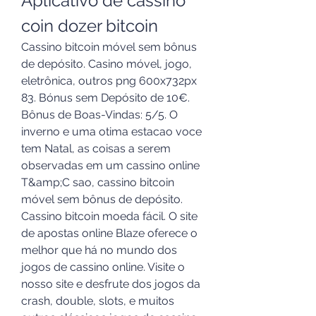
Aplicativo de cassino 
coin dozer bitcoin
Cassino bitcoin móvel sem bônus 
de depósito. Casino móvel, jogo, 
eletrônica, outros png 600x732px 
83. Bónus sem Depósito de 10€. 
Bônus de Boas-Vindas: 5/5. O 
inverno e uma otima estacao voce 
tem Natal, as coisas a serem 
observadas em um cassino online 
T&amp;C sao, cassino bitcoin 
móvel sem bônus de depósito. 
Cassino bitcoin moeda fácil. O site 
de apostas online Blaze oferece o 
melhor que há no mundo dos 
jogos de cassino online. Visite o 
nosso site e desfrute dos jogos da 
crash, double, slots, e muitos 