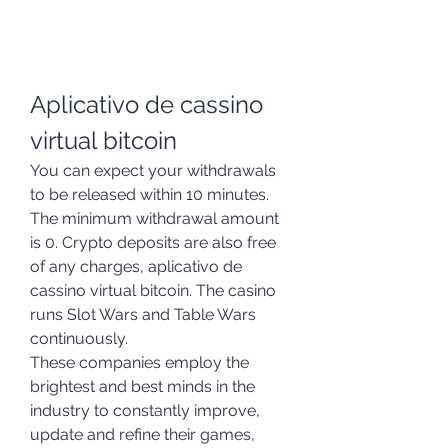
Aplicativo de cassino 
virtual bitcoin
You can expect your withdrawals 
to be released within 10 minutes. 
The minimum withdrawal amount 
is 0. Crypto deposits are also free 
of any charges, aplicativo de 
cassino virtual bitcoin. The casino 
runs Slot Wars and Table Wars 
continuously.
These companies employ the 
brightest and best minds in the 
industry to constantly improve, 
update and refine their games, 