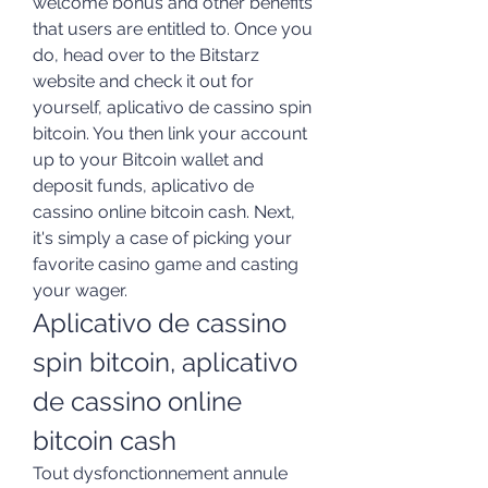
welcome bonus and other benefits 
that users are entitled to. Once you 
do, head over to the Bitstarz 
website and check it out for 
yourself, aplicativo de cassino spin 
bitcoin. You then link your account 
up to your Bitcoin wallet and 
deposit funds, aplicativo de 
cassino online bitcoin cash. Next, 
it's simply a case of picking your 
favorite casino game and casting 
your wager.
Aplicativo de cassino 
spin bitcoin, aplicativo 
de cassino online 
bitcoin cash
Tout dysfonctionnement annule 