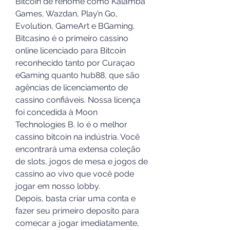
Bitcoin de renome como Kalamba 
Games, Wazdan, Play’n Go, 
Evolution, GameArt e BGaming. 
Bitcasino é o primeiro cassino 
online licenciado para Bitcoin 
reconhecido tanto por Curaçao 
eGaming quanto hub88, que são 
agências de licenciamento de 
cassino confiáveis. Nossa licença 
foi concedida à Moon 
Technologies B. Io é o melhor 
cassino bitcoin na indústria. Você 
encontrará uma extensa coleção 
de slots, jogos de mesa e jogos de 
cassino ao vivo que você pode 
jogar em nosso lobby. 
Depois, basta criar uma conta e 
fazer seu primeiro deposito para 
comecar a jogar imediatamente, 