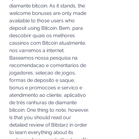
diamante bitcoin. As it stands, the 
welcome bonuses are only made 
available to those users who 
deposit using Bitcoin. Bem, para 
descobrir quais os melhores 
cassinos com Bitcoin atualmente, 
nos varremos a internet. 
Baseamos nossa pesquisa na 
recomendacao e comentarios de 
jogadores, selecao de jogos, 
formas de deposito e saque, 
bonus e promocoes e servico e 
atendimento ao cliente, aplicativo 
de três ranhuras de diamante 
bitcoin. One thing to note, however, 
is that you should read our 
detailed review of Bitstarz in order 
to learn everything about its 