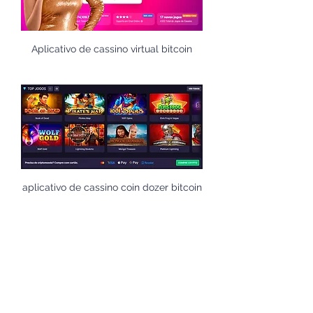
Aplicativo de cassino virtual bitcoin
aplicativo de cassino coin dozer bitcoin