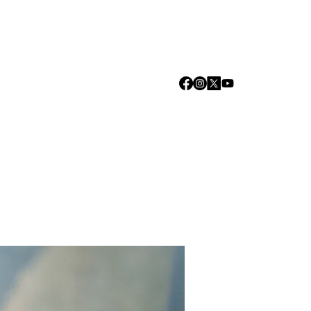
Log In
we are
Media
Events
Contact