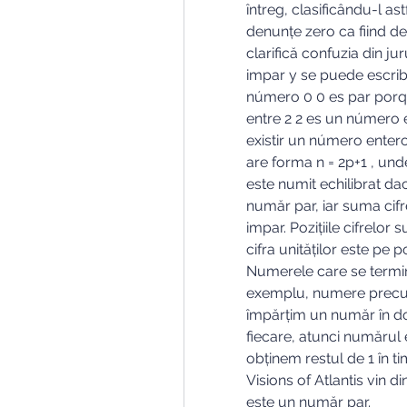
întreg, clasificându-l as
denunțe zero ca fiind de
clarifică confuzia din j
impar y se puede escrib
número 0 0 es par porque
entre 2 2 es un número 
existir un número entero
are forma n = 2p+1 , und
este numit echilibrat dac
număr par, iar suma cifr
impar. Pozițiile cifrelor 
cifra unităților este pe po
Numerele care se termin
exemplu, numere precum 
împărțim un număr în do
fiecare, atunci numărul 
obținem restul de 1 în ti
Visions of Atlantis vin di
este un număr par.