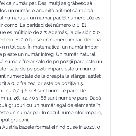
tfel ca număr par. Deși mulți se grăbesc să 
loc un număr, o anumită aritmetică rapidă 
urul numărului, un număr par. El número 101 es 
ir como. La paridad del número 0 0. El 
 es múltiplo de 2 2: Además, la división 0 0 
entero: Si 0 0 fuese un número impar, debería 
 n n tal que. În matematică, un număr impar 
e p este un număr întreg. Un număr natural 
ă suma cifrelor sale de pe poziții pare este un 
elor sale de pe poziții impare este un număr 
sunt numerotate de la dreapta la stânga, astfel: 
ziția 0, cifra zecilor este pe poziția 1 ș. 
ă cu 0,2,4,6 și 8 sunt numere pare. De 
14, 26, 32, 40 și 88 sunt numere pare. Dacă 
uă grupuri cu un număr egal de elemente în 
este un număr par. În cazul numerelor impare, 
mpul grupării. 
n Austria bazele formatiei fiind puse in 2020, 0 