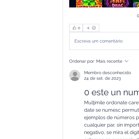
0
0
Escreva um comentário
Ordenar por:
Mais recente
Membro desconhecido
24 de set. de 2023
0 este un num
Mulţimile ordonate care
date se numesc permutări. !
ejemplos de números par
cualquier par, sin import
negativo, se mira el dígit