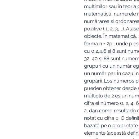
mulțimilor sau în teoria 
matematică, numerele na
numărarea și ordonarea o
pozitive ( 1, 2, 3, …). A
obiecte. În matematică,
forma n = 2p , unde p e
cu 0,2,4,6 și 8 sunt nu
32, 40 și 88 sunt numer
grupuri cu un număr ega
un număr par. În cazul n
grupării. Los números pa
pueden obtener desde su 
múltiplo de 2 es un núm
cifra el número 0, 2, 4, 
2, dan como resultado o
notat cu cifra 0. O defi
bazată pe o proprietate
elemente (această defini