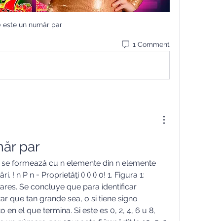
 este un număr par
1 Comment
ăr par
 se formează cu n elemente din n elemente 
 n P n = Proprietăţi () () () 0! 1. Figura 1: 
es. Se concluye que para identificar 
ar que tan grande sea, o si tiene signo 
o en el que termina. Si este es 0, 2, 4, 6 u 8, 