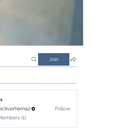
Join
s
activerhema2
Follow
verhema2
Members (1)