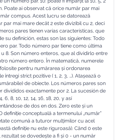
n número par. 10: poate fi împărțit la 10, 5, 2 
im. Poate ai observat că orice număr par mai 
umăr compus. Acest lucru se datorează 
 par mai mare decât 2 este divizibil cu 2, deci 
meros pares tienen varias características, que 
su definición, estas son las siguientes: Todo 
ero par. Todo número par tiene como última 
6 u 8. Son número enteros, que al dividirlo entre 
otro número entero. În matematică, numerele 
folosite pentru numărarea și ordonarea 
întregi strict pozitive ( 1, 2, 3, …). Atașează o 
umărabile) de obiecte. Los números pares son 
 divididos exactamente por 2. La sucesión de 
6, 8, 10, 12, 14, 16, 18, 20, y así 
tándose de dos en dos. Zero este și un 
 O definiție conceptuală a termenului „număr” 
etate comună a tuturor mulțimilor cu acel 
tă definiție nu este riguroasă). Când 0 este 
l rezultat se dovedește a fi și 0 - un număr 