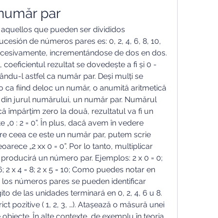
 număr par
aquellos que pueden ser divididos 
cesión de números pares es: 0, 2, 4, 6, 8, 10, 
í sucesivamente, incrementándose de dos en dos. 
 coeficientul rezultat se dovedește a fi și 0 - 
ându-l astfel ca număr par. Deși mulți se 
 ca fiind deloc un număr, o anumită aritmetică 
a din jurul numărului, un număr par. Numărul 
ă împărțim zero la două, rezultatul va fi un 
 „0 : 2 = 0”. În plus, dacă avem în vedere 
pre ceea ce este un număr par, putem scrie 
arece „2 xx 0 = 0”. Por lo tanto, multiplicar 
producirá un número par. Ejemplos: 2 x 0 = 0; 
 = 6; 2 x 4 = 8; 2 x 5 = 10; Como puedes notar en 
 los números pares se pueden identificar 
to de las unidades terminará en 0, 2, 4, 6 u 8. 
ct pozitive ( 1, 2, 3, …). Atașează o măsură unei 
obiecte. În alte contexte, de exemplu în teoria 