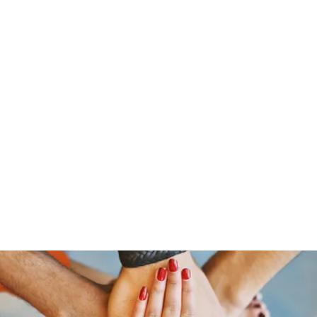
Home
Who 