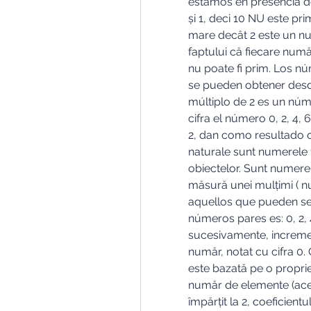
estamos en presencia de u
și 1, deci 10 NU este pr
mare decât 2 este un n
faptului că fiecare număr
nu poate fi prim. Los nú
se pueden obtener desde 
múltiplo de 2 es un núm
cifra el número 0, 2, 4, 
2, dan como resultado 
naturale sunt numerele 
obiectelor. Sunt numerele 
măsură unei mulțimi ( n
aquellos que pueden ser
números pares es: 0, 2, 4, 
sucesivamente, incremen
număr, notat cu cifra 0.
este bazată pe o propri
număr de elemente (aceas
împărțit la 2, coeficientu