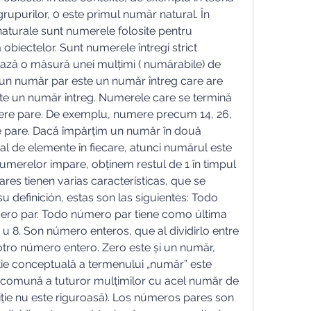
grupurilor, 0 este primul număr natural. În 
turale sunt numerele folosite pentru 
biectelor. Sunt numerele întregi strict 
tașează o măsură unei mulțimi ( numărabile) de 
 un număr par este un număr întreg care are 
ste un număr întreg. Numerele care se termină 
mere pare. De exemplu, numere precum 14, 26, 
e pare. Dacă împărțim un număr în două 
l de elemente în fiecare, atunci numărul este 
umerelor impare, obținem restul de 1 în timpul 
res tienen varias características, que se 
definición, estas son las siguientes: Todo 
ero par. Todo número par tiene como última 
6 u 8. Son número enteros, que al dividirlo entre 
tro número entero. Zero este și un număr, 
niție conceptuală a termenului „număr” este 
 comună a tuturor mulțimilor cu acel număr de 
ție nu este riguroasă). Los números pares son 