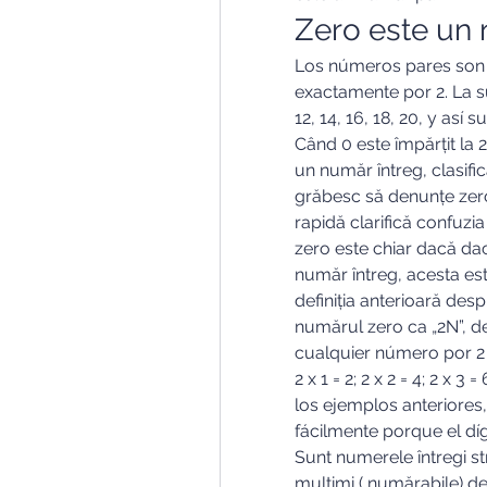
Zero este un
Los números pares son 
exactamente por 2. La su
12, 14, 16, 18, 20, y as
Când 0 este împărțit la 2,
un număr întreg, clasific
grăbesc să denunțe zero
rapidă clarifică confuzi
zero este chiar dacă dac
număr întreg, acesta este
definiția anterioară des
numărul zero ca „2N”, deo
cualquier número por 2 
2 x 1 = 2; 2 x 2 = 4; 2 x 3
los ejemplos anteriores,
fácilmente porque el dígi
Sunt numerele întregi stri
mulțimi ( numărabile) de 