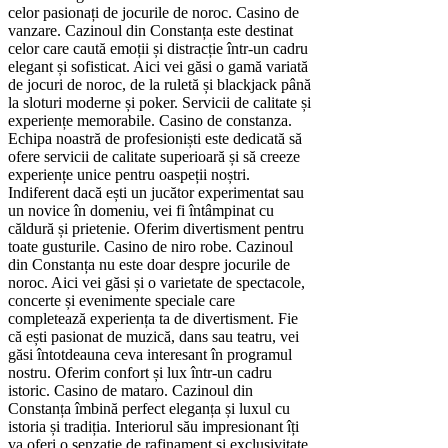
celor pasionați de jocurile de noroc. Casino de
vanzare.
Cazinoul din Constanța este destinat
celor care caută emoții și distracție într-un cadru
elegant și sofisticat. Aici vei găsi o gamă variată
de jocuri de noroc, de la ruletă și blackjack până
la sloturi moderne și poker.
Servicii de calitate și
experiențe memorabile. Casino de constanza.
Echipa noastră de profesioniști este dedicată să
ofere servicii de calitate superioară și să creeze
experiențe unice pentru oaspeții noștri.
Indiferent dacă ești un jucător experimentat sau
un novice în domeniu, vei fi întâmpinat cu
căldură și prietenie.
Oferim divertisment pentru
toate gusturile. Casino de niro robe.
Cazinoul
din Constanța nu este doar despre jocurile de
noroc. Aici vei găsi și o varietate de spectacole,
concerte și evenimente speciale care
completează experiența ta de divertisment. Fie
că ești pasionat de muzică, dans sau teatru, vei
găsi întotdeauna ceva interesant în programul
nostru.
Oferim confort și lux într-un cadru
istoric. Casino de mataro.
Cazinoul din
Constanța îmbină perfect eleganța și luxul cu
istoria și tradiția. Interiorul său impresionant îți
va oferi o senzație de rafinament și exclusivitate,