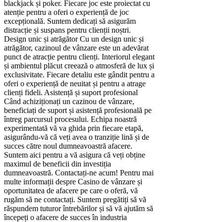
blackjack și poker. Fiecare joc este proiectat cu
atenție pentru a oferi o experiență de joc
excepțională. Suntem dedicați să asigurăm
distracție și suspans pentru clienții noștri.
Design unic și atrăgător
Cu un design unic și
atrăgător, cazinoul de vânzare este un adevărat
punct de atracție pentru clienți. Interiorul elegant
și ambientul plăcut creează o atmosferă de lux și
exclusivitate. Fiecare detaliu este gândit pentru a
oferi o experiență de neuitat și pentru a atrage
clienți fideli.
Asistență și suport profesional
Când achiziționați un cazinou de vânzare,
beneficiați de suport și asistență profesională pe
întreg parcursul procesului. Echipa noastră
experimentată vă va ghida prin fiecare etapă,
asigurându-vă că veți avea o tranziție lină și de
succes către noul dumneavoastră afacere.
Suntem aici pentru a vă asigura că veți obține
maximul de beneficii din investiția
dumneavoastră.
Contactați-ne acum!
Pentru mai
multe informații despre Casino de vânzare și
oportunitatea de afacere pe care o oferă, vă
rugăm să ne contactați. Suntem pregătiți să vă
răspundem tuturor întrebărilor și să vă ajutăm să
începeți o afacere de succes în industria