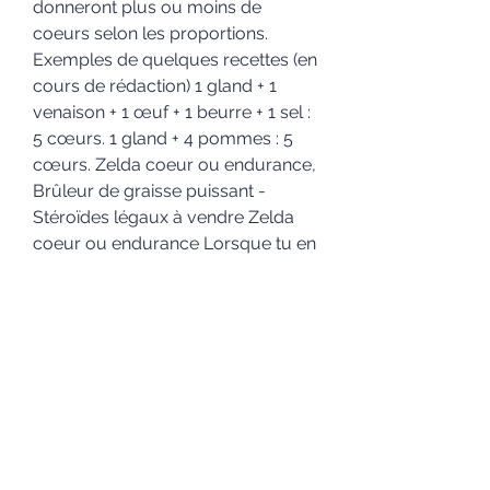
donneront plus ou moins de 
coeurs selon les proportions. 
Exemples de quelques recettes (en 
cours de rédaction) 1 gland + 1 
venaison + 1 œuf + 1 beurre + 1 sel : 
5 cœurs. 1 gland + 4 pommes : 5 
cœurs. Zelda coeur ou endurance, 
Brûleur de graisse puissant - 
Stéroïdes légaux à vendre Zelda 
coeur ou endurance Lorsque tu en 
as trouvé 4, va voir une statue de 
déesse et en échange de 4 
emblèmes, elle te donnera à choix 
un réceptacle de coeur ou un 
réceptacle d&#39;endurance. 
Augmenter votre endurance, 
résister au froid et à la chaleur ou 
encore donner des coeurs 
supplémentaires. 8 recettes 