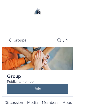
Groups
Group
Public
·
1 member
Join
Discussion
Media
Members
About