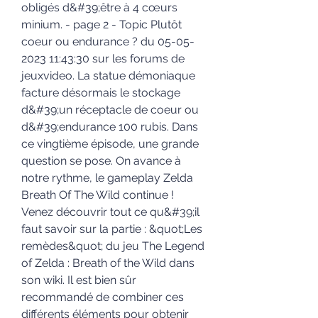
obligés d&#39;être à 4 cœurs 
minium. - page 2 - Topic Plutôt 
coeur ou endurance ? du 05-05-
2023 11:43:30 sur les forums de 
jeuxvideo. La statue démoniaque 
facture désormais le stockage 
d&#39;un réceptacle de coeur ou 
d&#39;endurance 100 rubis. Dans 
ce vingtième épisode, une grande 
question se pose. On avance à 
notre rythme, le gameplay Zelda 
Breath Of The Wild continue ! 
Venez découvrir tout ce qu&#39;il 
faut savoir sur la partie : &quot;Les 
remèdes&quot; du jeu The Legend 
of Zelda : Breath of the Wild dans 
son wiki. Il est bien sûr 
recommandé de combiner ces 
différents éléments pour obtenir 