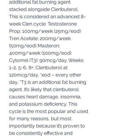
additional fat burning agent 
stacked alongside Clenbuterol. 
This is considered an advanced 8-
week Clen cycle: Testosterone 
Prop: 100mg/week (25mg/eod) 
Tren Acetate: 200mg/week 
(50mg/eod) Masteron: 
400mg/week (100mg/eod) 
Cytomel (T3): 90mcg/day. Weeks 
1-2, 5-6, 8+: Clenbuterol at 
120mcg/day. *eod – every other 
day. *T3 is an additional fat burning 
agent. It’s likely that clenbuterol 
causes heart damage, insomnia, 
and potassium deficiency. This 
cycle is the most popular and used 
for many reasons, but most 
importantly because it’s proven to 
be consistently effective and 