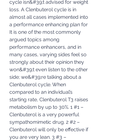
cycle isn&#39;t advised for weight 
loss. A Clenbuterol cycle is in 
almost all cases implemented into 
a performance enhancing plan for 
It is one of the most commonly 
argued topics among 
performance enhancers, and in 
many cases, varying sides feel so 
strongly about their opinion they 
won&#39;t even listen to the other 
side; we&#39;re talking about a 
Clenbuterol cycle. When 
compared to an individual’s 
starting rate, Clenbuterol T3 raises 
metabolism by up to 30%. 1 #1 – 
Clenbuterol is a very powerful 
sympathomimetic drug. 2 #2 – 
Clenbuterol will only be effective if 
you are very lean. 3 #3 – 