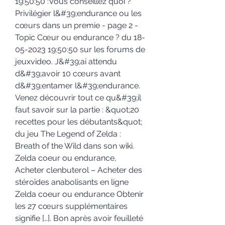
19:50:50 :Vous conseillez quoi ? 
Privilégier l&#39;endurance ou les 
cœurs dans un premie - page 2 - 
Topic Cœur ou endurance ? du 18-
05-2023 19:50:50 sur les forums de 
jeuxvideo. J&#39;ai attendu 
d&#39;avoir 10 cœurs avant 
d&#39;entamer l&#39;endurance. 
Venez découvrir tout ce qu&#39;il 
faut savoir sur la partie : &quot;20 
recettes pour les débutants&quot; 
du jeu The Legend of Zelda : 
Breath of the Wild dans son wiki. 
Zelda coeur ou endurance, 
Acheter clenbuterol – Acheter des 
stéroïdes anabolisants en ligne 
Zelda coeur ou endurance Obtenir 
les 27 cœurs supplémentaires 
signifie […]. Bon après avoir feuilleté 