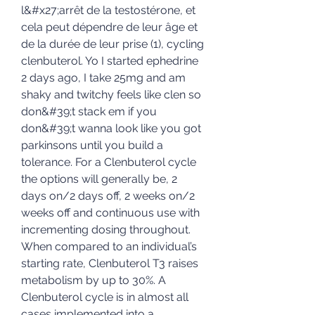
l&#x27;arrêt de la testostérone, et 
cela peut dépendre de leur âge et 
de la durée de leur prise (1), cycling 
clenbuterol. Yo I started ephedrine 
2 days ago, I take 25mg and am 
shaky and twitchy feels like clen so 
don&#39;t stack em if you 
don&#39;t wanna look like you got 
parkinsons until you build a 
tolerance. For a Clenbuterol cycle 
the options will generally be, 2 
days on/2 days off, 2 weeks on/2 
weeks off and continuous use with 
incrementing dosing throughout. 
When compared to an individual’s 
starting rate, Clenbuterol T3 raises 
metabolism by up to 30%. A 
Clenbuterol cycle is in almost all 
cases implemented into a 