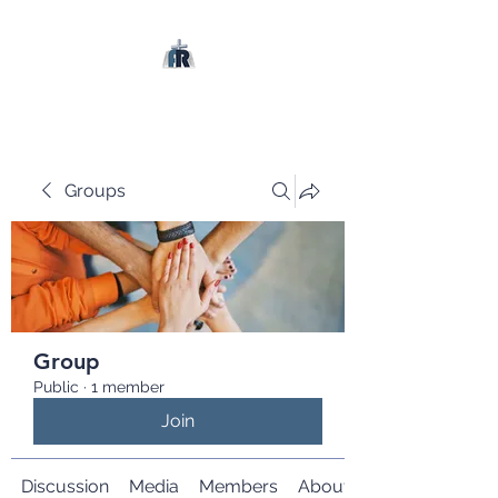
Groups
Group
Public
·
1 member
Join
Discussion
Media
Members
About