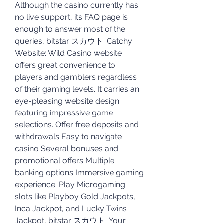
Although the casino currently has 
no live support, its FAQ page is 
enough to answer most of the 
queries, bitstar スカウト. Catchy 
Website: Wild Casino website 
offers great convenience to 
players and gamblers regardless 
of their gaming levels. It carries an 
eye-pleasing website design 
featuring impressive game 
selections. Offer free deposits and 
withdrawals Easy to navigate 
casino Several bonuses and 
promotional offers Multiple 
banking options Immersive gaming 
experience. Play Microgaming 
slots like Playboy Gold Jackpots, 
Inca Jackpot, and Lucky Twins 
Jackpot, bitstar スカウト. Your 