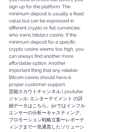
sign up for the platform. The 
minimum deposit is usually a fixed 
value but can be expressed in 
different crypto or fiat currencies, 
who owns bitstarz casino. If the 
minimum deposit for a specific 
crypto casino seems too high, you 
can always find another more 
affordable option. Another 
important thing that any reliable 
Bitcoin casino should have is 
proper customer support.
芸能スカウトチャンネル | youtube
ジャンル: エンターテイメント の詳
細データはこちら。iprではインフル
エンサーの分析〜キャスティング、
プロモーション戦略立案〜レポーテ
ィングまで一気通貫したソリューシ