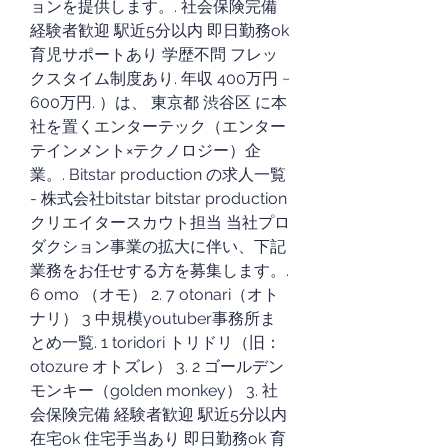
ョンを提供します。. 社会保険完備 
経験者歓迎 駅近5分以内 即日勤務ok 
育児サポートあり 学歴不問 フレッ
クスタイム制度あり. 年収 400万円 ~ 
600万円. ）は、 東京都 渋谷区 に本
社を置くエンターテック（エンター
テインメント×テクノロジー）企
業。. Bitstar production の求人一覧 
- 株式会社bitstar bitstar production
クリエイタースカウト担当 当社プロ
ダクション事業の拡大に伴い、下記
業務をお任せする方を募集します。. 
6 omo （オモ） 2. 7 otonari（オト
ナリ） 3 中規模youtuber事務所ま
とめ一覧. 1 toridori トリドリ（旧：
otozure オトズレ） 3. 2 ゴールデン
モンキー（golden monkey） 3. 社
会保険完備 経験者歓迎 駅近5分以内 
在宅ok 住宅手当あり 即日勤務ok 育