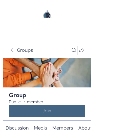
Groups
Group
Public
·
1 member
Join
Discussion
Media
Members
About