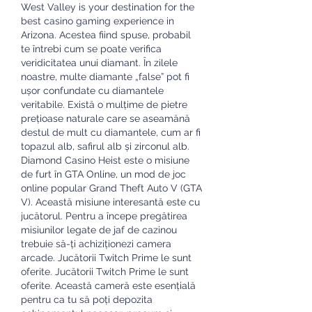
West Valley is your destination for the 
best casino gaming experience in 
Arizona. Acestea fiind spuse, probabil 
te întrebi cum se poate verifica 
veridicitatea unui diamant. În zilele 
noastre, multe diamante „false” pot fi 
ușor confundate cu diamantele 
veritabile. Există o mulțime de pietre 
prețioase naturale care se aseamănă 
destul de mult cu diamantele, cum ar fi 
topazul alb, safirul alb și zirconul alb. 
Diamond Casino Heist este o misiune 
de furt în GTA Online, un mod de joc 
online popular Grand Theft Auto V (GTA 
V). Această misiune interesantă este cu 
jucătorul. Pentru a începe pregătirea 
misiunilor legate de jaf de cazinou 
trebuie să-ți achiziționezi camera 
arcade. Jucătorii Twitch Prime le sunt 
oferite. Jucătorii Twitch Prime le sunt 
oferite. Această cameră este esențială 
pentru ca tu să poți depozita 