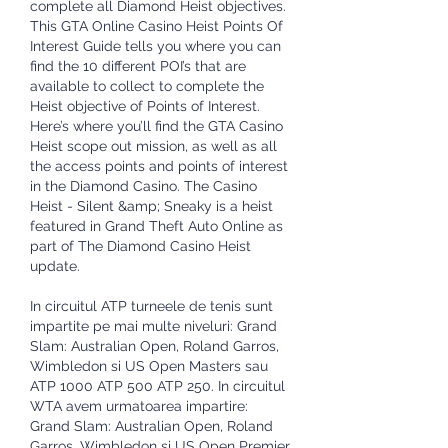
complete all Diamond Heist objectives. 
This GTA Online Casino Heist Points Of 
Interest Guide tells you where you can 
find the 10 different POI’s that are 
available to collect to complete the 
Heist objective of Points of Interest. 
Here’s where you’ll find the GTA Casino 
Heist scope out mission, as well as all 
the access points and points of interest 
in the Diamond Casino. The Casino 
Heist - Silent &amp; Sneaky is a heist 
featured in Grand Theft Auto Online as 
part of The Diamond Casino Heist 
update. 
In circuitul ATP turneele de tenis sunt 
impartite pe mai multe niveluri: Grand 
Slam: Australian Open, Roland Garros, 
Wimbledon si US Open Masters sau 
ATP 1000 ATP 500 ATP 250. In circuitul 
WTA avem urmatoarea impartire: 
Grand Slam: Australian Open, Roland 
Garros, Wimbledon si US Open Premier 