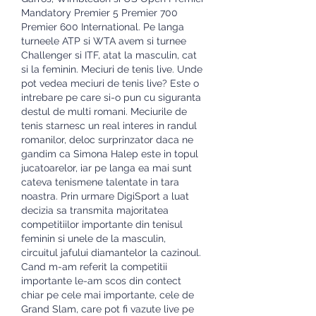
Mandatory Premier 5 Premier 700 
Premier 600 International. Pe langa 
turneele ATP si WTA avem si turnee 
Challenger si ITF, atat la masculin, cat 
si la feminin. Meciuri de tenis live. Unde 
pot vedea meciuri de tenis live? Este o 
intrebare pe care si-o pun cu siguranta 
destul de multi romani. Meciurile de 
tenis starnesc un real interes in randul 
romanilor, deloc surprinzator daca ne 
gandim ca Simona Halep este in topul 
jucatoarelor, iar pe langa ea mai sunt 
cateva tenismene talentate in tara 
noastra. Prin urmare DigiSport a luat 
decizia sa transmita majoritatea 
competitiilor importante din tenisul 
feminin si unele de la masculin, 
circuitul jafului diamantelor la cazinoul. 
Cand m-am referit la competitii 
importante le-am scos din contect 
chiar pe cele mai importante, cele de 
Grand Slam, care pot fi vazute live pe 