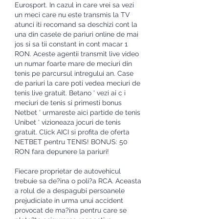
Eurosport. In cazul in care vrei sa vezi 
un meci care nu este transmis la TV 
atunci iti recomand sa deschizi cont la 
una din casele de pariuri online de mai 
jos si sa tii constant in cont macar 1 
RON. Aceste agentii transmit live video 
un numar foarte mare de meciuri din 
tenis pe parcursul intregului an. Case 
de pariuri la care poti vedea meciuri de 
tenis live gratuit. Betano ' vezi ai c i 
meciuri de tenis si primesti bonus 
Netbet ' urmareste aici partide de tenis 
Unibet ' vizioneaza jocuri de tenis 
gratuit. Click AICI si profita de oferta 
NETBET pentru TENIS! BONUS: 50 
RON fara depunere la pariuri!
Fiecare proprietar de autovehicul 
trebuie sa de?ina o poli?a RCA. Aceasta 
a rolul de a despagubi persoanele 
prejudiciate in urma unui accident 
provocat de ma?ina pentru care se 