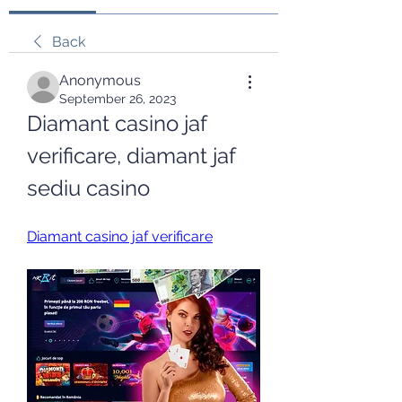
Back
Anonymous
September 26, 2023
Diamant casino jaf 
verificare, diamant jaf 
sediu casino
Diamant casino jaf verificare