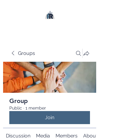
Groups
Group
Public
·
1 member
Join
Discussion
Media
Members
About