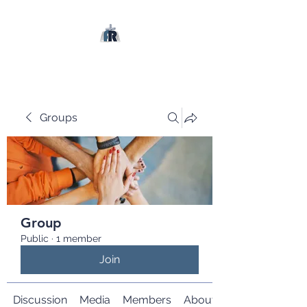
Groups
Group
Public
·
1 member
Join
Discussion
Media
Members
About