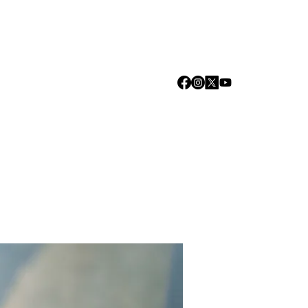
Log In
we are
Media
Events
Contact