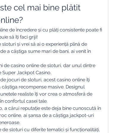
te cel mai bine plătit 
online?
ne de încredere și cu plăți consistente poate fi 
e să îți faci griji!
sloturi și vrei să ai o experiență plină de 
a de a câștiga sume mari de bani, ai venit în 
 de casino online de sloturi, dar unul dintre 
te Super Jackpot Casino.
e jocuri de sloturi, acest casino online îți 
a câștiga recompense masive. Designul 
sunetele realiste îți vor crea o atmosferă de 
n confortul casei tale.
 a cărui reputație este deja bine cunoscută în 
roc online, ai șansa de a câștiga jackpot-uri 
eneroase.
de sloturi cu diferite tematici și funcționalități, 