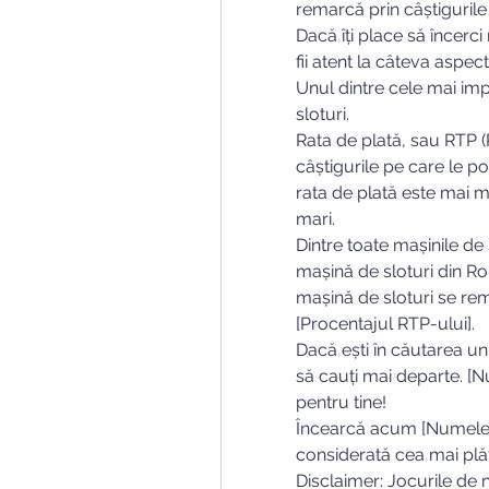
remarcă prin câștigurile
Dacă îți place să încerci 
fii atent la câteva aspec
Unul dintre cele mai imp
sloturi.
Rata de plată, sau RTP (
câștigurile pe care le po
rata de plată este mai m
mari.
Dintre toate mașinile de s
mașină de sloturi din Ro
mașină de sloturi se rem
[Procentajul RTP-ului].
Dacă ești în căutarea unu
să cauți mai departe. [N
pentru tine!
Încearcă acum [Numele m
considerată cea mai plăt
Disclaimer: Jocurile de