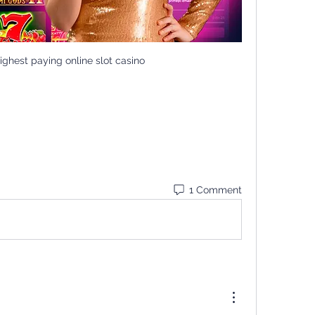
ighest paying online slot casino
1 Comment