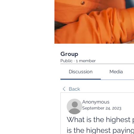
Group
Public
·
1 member
Discussion
Media
Back
Anonymous
September 24, 2023
What is the highest p
is the highest paying