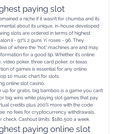
ighest paying slot
mained a niche if it wasn’t for chumba and its 
mental about its unique, in-house developed 
wing slots are ordered in terms of highest 
on ii - 97% 2 guns ‘n’ roses - 96. They 
ea of where the “hot” machines are and may 
nformation for a good tip. Whether it’s online 
e, video poker, three card poker, or texas 
ion of games is essential for any online 
 top 10 music chart for slots. 
ng online slot casino.
for big wins while playing slot games that pay 
rtual credits plus 200% more with the code 
e: no fees for cryptocurrency withdrawals, 
r check. Cashout limits: $180,500 a week. 
ghest paying online slot 