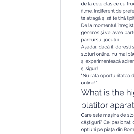
de la cele clasice cu fr
filme. Indiferent de prefe
te atragă și să te țină li
De la momentul înregistră
generos și vei avea parte
parcursul jocului.
Așadar, dacă îți dorești s
sloturi online, nu mai c
și experimentează adrena
și sigur!
"Nu rata oportunitatea d
online!"
What is the hi
platitor apara
Care este mașina de slot
câștiguri? Cei pasionați 
opțiuni pe piața din Rom