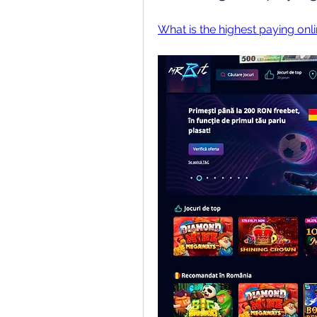
What is the highest paying onli