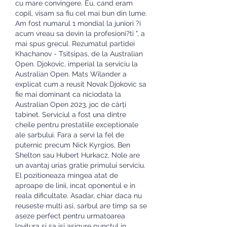
cu mare convingere. Eu, cand eram 
copil, visam sa fiu cel mai bun din lume. 
Am fost numarul 1 mondial la juniori ?i 
acum vreau sa devin la profesioni?ti ", a 
mai spus grecul. Rezumatul partidei 
Khachanov - Tsitsipas, de la Australian 
Open. Djokovic, imperial la serviciu la 
Australian Open. Mats Wilander a 
explicat cum a reusit Novak Djokovic sa 
fie mai dominant ca niciodata la 
Australian Open 2023, joc de cărți 
tabinet. Serviciul a fost una dintre 
cheile pentru prestatiile exceptionale 
ale sarbului. Fara a servi la fel de 
puternic precum Nick Kyrgios, Ben 
Shelton sau Hubert Hurkacz, Nole are 
un avantaj urias gratie primului serviciu. 
El pozitioneaza mingea atat de 
aproape de linii, incat oponentul e in 
reala dificultate. Asadar, chiar daca nu 
reuseste multi asi, sarbul are timp sa se 
aseze perfect pentru urmatoarea 
lovitura si sa isi asigure punctul in 