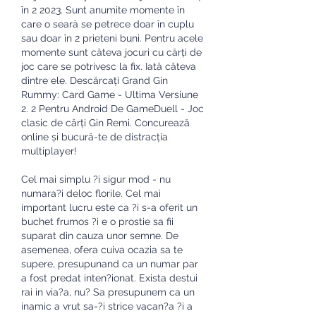
în 2 2023. Sunt anumite momente în 
care o seară se petrece doar în cuplu 
sau doar în 2 prieteni buni. Pentru acele 
momente sunt câteva jocuri cu cărți de 
joc care se potrivesc la fix. Iată câteva 
dintre ele. Descărcați Grand Gin 
Rummy: Card Game - Ultima Versiune 
2. 2 Pentru Android De GameDuell - Joc 
clasic de cărți Gin Remi. Concurează 
online și bucură-te de distracția 
multiplayer! 
Cel mai simplu ?i sigur mod - nu 
numara?i deloc florile. Cel mai 
important lucru este ca ?i s-a oferit un 
buchet frumos ?i e o prostie sa fii 
suparat din cauza unor semne. De 
asemenea, ofera cuiva ocazia sa te 
supere, presupunand ca un numar par 
a fost predat inten?ionat. Exista destui 
rai in via?a, nu? Sa presupunem ca un 
inamic a vrut sa-?i strice vacan?a ?i a 