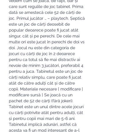
vedem cum se joacă, de fapt, dar și 
care sunt regulile de joc tabinet. Prima 
dată se amestecă cele 52 de cărți de 
joc. Primul jucător … – playtech. Șeptică 
este un joc de cărți deosebit de 
popular deoarece poate fi jucat atât 
singur, cât și pe perechi. De cele mai 
multe ori este jucat în perechi de doi vs 
doi. Jocul nu este din categoria de 
jocuri cu cărți de joc în 2 deoarece 
pentru ca totul să fie mai distractiv ai 
nevoie de minim 3 jucători, preferabil 4 
pentru a juca. Tabinetul este un joc de 
cărți relativ simplu, care poate fi jucat 
atât de către adulți cât și de către 
copii. Materiale necesare [ modificare | 
modificare sursă ] Se joacă cu un 
pachet de 52 de cărți (fără jokeri). 
Tabinet este un unul dintre acele jocuri 
cu cărți potrivite atât pentru adulți, cât 
și pentru copii mai mari de 5-6 ani. 
Tabinetul implică adunări, astfel că 
acesta va fi un mod interesant de a-l 