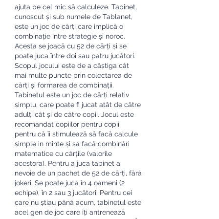
ajuta pe cel mic să calculeze. Tabinet, 
cunoscut și sub numele de Tablanet, 
este un joc de cărți care implică o 
combinație între strategie și noroc. 
Acesta se joacă cu 52 de cărți și se 
poate juca între doi sau patru jucători. 
Scopul jocului este de a câștiga cât 
mai multe puncte prin colectarea de 
cărți și formarea de combinații. 
Tabinetul este un joc de cărți relativ 
simplu, care poate fi jucat atât de către 
adulți cât și de către copii. Jocul este 
recomandat copiilor pentru copii 
pentru că îi stimulează să facă calcule 
simple in minte și sa facă combinări 
matematice cu cărțile (valorile 
acestora). Pentru a juca tabinet ai 
nevoie de un pachet de 52 de cărți, fără 
jokeri. Se poate juca în 4 oameni (2 
echipe), în 2 sau 3 jucători. Pentru cei 
care nu știau până acum, tabinetul este 
acel gen de joc care îți antrenează 