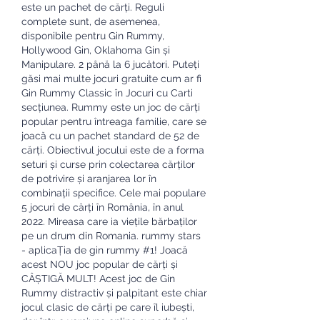
este un pachet de cărți. Reguli 
complete sunt, de asemenea, 
disponibile pentru Gin Rummy, 
Hollywood Gin, Oklahoma Gin și 
Manipulare. 2 până la 6 jucători. Puteți 
găsi mai multe jocuri gratuite cum ar fi 
Gin Rummy Classic în Jocuri cu Carti 
secțiunea. Rummy este un joc de cărți 
popular pentru întreaga familie, care se 
joacă cu un pachet standard de 52 de 
cărți. Obiectivul jocului este de a forma 
seturi și curse prin colectarea cărților 
de potrivire și aranjarea lor în 
combinații specifice. Cele mai populare 
5 jocuri de cărți în România, în anul 
2022. Mireasa care ia viețile bărbaților 
pe un drum din Romania. ‎rummy stars 
- aplicaȚia de gin rummy #1! Joacă 
acest NOU joc popular de cărți și 
CÂȘTIGĂ MULT! Acest joc de Gin 
Rummy distractiv și palpitant este chiar 
jocul clasic de cărți pe care îl iubești, 