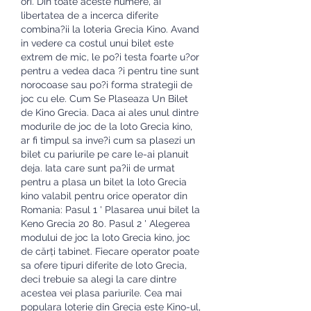
ori. Din toate aceste numere, ai 
libertatea de a incerca diferite 
combina?ii la loteria Grecia Kino. Avand 
in vedere ca costul unui bilet este 
extrem de mic, le po?i testa foarte u?or 
pentru a vedea daca ?i pentru tine sunt 
norocoase sau po?i forma strategii de 
joc cu ele. Cum Se Plaseaza Un Bilet 
de Kino Grecia. Daca ai ales unul dintre 
modurile de joc de la loto Grecia kino, 
ar fi timpul sa inve?i cum sa plasezi un 
bilet cu pariurile pe care le-ai planuit 
deja. Iata care sunt pa?ii de urmat 
pentru a plasa un bilet la loto Grecia 
kino valabil pentru orice operator din 
Romania: Pasul 1 ' Plasarea unui bilet la 
Keno Grecia 20 80. Pasul 2 ' Alegerea 
modului de joc la loto Grecia kino, joc 
de cărți tabinet. Fiecare operator poate 
sa ofere tipuri diferite de loto Grecia, 
deci trebuie sa alegi la care dintre 
acestea vei plasa pariurile. Cea mai 
populara loterie din Grecia este Kino-ul, 