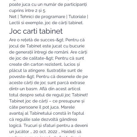
poate juca cu un număr de participanți 
cuprins între 2 și 5. 
Net | Tehnici de programare | Tutoriale | 
Lectii si exemple, joc de cărți tabinet.
Joc carti tabinet
Are o rețetă de succes-&gt; Pentru că 
jocul de Tabinet este jucat cu bucurie 
de generații întregi de români. Are cărți 
de joc de calitate-&gt; Pentru că sunt 
create din carton rezistent, lucios și 
plăcut la atingere. Ilustrațiile sunt de 
poveste-&gt; Pentru că desenele de pe 
aceste cărți de joc sunt parcă extrase 
dintr-un basm. Află din acest articol 
totul despre setul de reguli joc Tabinet! 
Tabinet joc de cărți – ce presupune și 
câte persoane îl pot juca. Marele 
avantaj al Tabinetului constă în faptul 
că regulile sale dezvoltă gândirea 
logică. Trucuri și sfaturi pentru a deveni 
un jucător … 20 oct. 2022 … Haideți să 