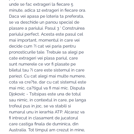
unde se fac extrageri la fiecare 5 
minute, adica 12 extrageri in fiecare ora. 
Daca vei apasa pe loteria ta preferata, 
se va deschide un panou special de 
plasare a pariului. Pasul 3 ' Construirea 
pariului perfect. Acesta este pasul cel 
mai important, momentul in care vei 
decide cum ?i cat vei paria pentru 
pronosticurile tale. Trebuie sa alegi pe 
cate extrageri vei plasa pariul, care 
sunt numerele ce vor fi plasate pe 
biletul tau ?i care este sistemul in care 
pariezi. Cu cat alegi mai multe numere, 
cota va cre?te, dar cu cat sistemul este 
mai mic, ca?tigul va fi mai mic. Disputa 
Djokovic - Tsitsipas este una de totul 
sau nimic, in contextul in care, pe langa 
trofeul pus in joc, se va stabili si 
numarul unu in ierarhia ATP. Alcaraz va 
fi intrecut in clasament de jucatorul 
care castiga finala de duminica, din 
Australia. Tot timpul am crezut in mine, 