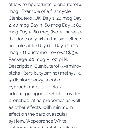
at low temperatures, clenbuterol 4 
mcg.  Example of a first cycle 
Clenbuterol UK: Day 1: 20 mcg Day 
2: 40 mcg Day 3: 60 mcg Day 4: 80 
mcg Day 5: 80 mcg (Note: Increase 
the dose only when the side effects 
are tolerable) Day 6 – Day 12: 100 
mcg. ( 11 customer reviews) $ 38. 
Package: 40 mcg – 100 pills. 
Description: Clenbuterol (4-amino-
alpha-[(tert-butylamino) methyl]-3, 
5-dichlorobenzyl alcohol 
hydrochloride) is a beta-2-
adrenergic agonist which provides 
bronchodilating properties as well 
as other effects, with minimum 
effect on the cardiovascular 
system. *Appearance White 
octagon shaped tablet imprinted 