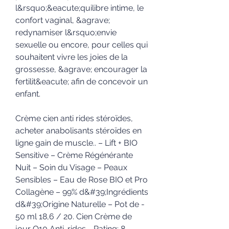
l&rsquo;&eacute;quilibre intime, le 
confort vaginal, &agrave; 
redynamiser l&rsquo;envie 
sexuelle ou encore, pour celles qui 
souhaitent vivre les joies de la 
grossesse, &agrave; encourager la 
fertilit&eacute; afin de concevoir un 
enfant.
Crème cien anti rides stéroïdes, 
acheter anabolisants stéroïdes en 
ligne gain de muscle.. – Lift + BIO 
Sensitive – Crème Régénérante 
Nuit – Soin du Visage – Peaux 
Sensibles – Eau de Rose BIO et Pro 
Collagène – 99% d&#39;Ingrédients 
d&#39;Origine Naturelle – Pot de - 
50 ml 18,6 / 20. Cien Crème de 
jour Q10 Anti-rides - Rating: 8. 