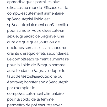
aphrodisiaques parmi les plus 
efficaces au monde. Efficace car le 
compl&eacute;ment alimentaire 
sp&eacute;cial libido est 
sp&eacute;cialement con&ccedil;u 
pour stimuler votre d&eacute;sir 
sexuel gr&acirc;ce &agrave; une 
cure de quelques jours ou de 
quelques semaines, sans aucune 
crainte d&rsquo;effets secondaires. 
Le compl&eacute;ment alimentaire 
pour la libido de l&rsquo;homme 
aura tendance &agrave; doper le 
taux de testost&eacute;rone ou 
&agrave; booster son d&eacute;sir 
par exemple ; le 
compl&eacute;ment alimentaire 
pour la libido de la femme 
permettra de pr&eacute;server 