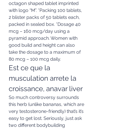
octagon shaped tablet imprinted 
with logo “M”. *Packing 100 tablets, 
2 blister packs of 50 tablets each, 
packed in sealed box. *Dosage 40 
mcg – 160 mcg/day using a 
pyramid approach. Women with 
good build and height can also 
take the dosage to a maximum of 
80 mcg – 100 mcg daily. 
Est ce que la 
musculation arrete la 
croissance, anavar liver
So much controversy surrounds 
this herb (unlike bananas, which are 
very testosterone-friendly) that’s it’s 
easy to get lost. Seriously, just ask 
two different bodybuilding 