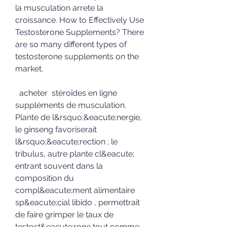
la musculation arrete la 
croissance. How to Effectively Use 
Testosterone Supplements? There 
are so many different types of 
testosterone supplements on the 
market.
  acheter  stéroïdes en ligne 
suppléments de musculation.
Plante de l&rsquo;&eacute;nergie, 
le ginseng favoriserait 
l&rsquo;&eacute;rection ; le 
tribulus, autre plante cl&eacute; 
entrant souvent dans la 
composition du 
compl&eacute;ment alimentaire 
sp&eacute;cial libido , permettrait 
de faire grimper le taux de 
testost&eacute;rone tout comme 