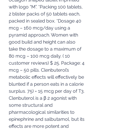
with logo “M”. *Packing 100 tablets, 
2 blister packs of 50 tablets each, 
packed in sealed box. *Dosage 40 
mcg – 160 mcg/day using a 
pyramid approach. Women with 
good build and height can also 
take the dosage to a maximum of 
80 mcg – 100 mcg daily. ( 10 
customer reviews) $ 25. Package: 4 
mcg – 50 pills. Clenbuterol’s 
metabolic effects will effectively be 
blunted if a person eats in a calorie 
surplus. 75) = 15 mcg per day of T3. 
Clenbuterol is a β 2 agonist with 
some structural and 
pharmacological similarities to 
epinephrine and salbutamol, but its 
effects are more potent and 