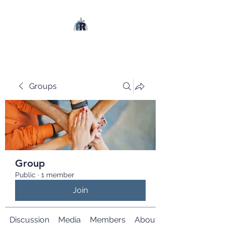
Groups
Group
Public
·
1 member
Join
Discussion
Media
Members
About