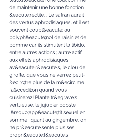
de maintenir une bonne fonction 
&eacute;rectile, . Le safran aurait 
des vertus aphrodisiaques, et il est 
souvent coupl&eacute; au 
polyph&eacute;nol de raisin et de 
pomme car ils stimulent la libido, 
entre autres actions ; autre actif 
aux effets aphrodisiaques 
av&eacute;r&eacute;s, le clou de 
girofle, que vous ne verrez peut-
&ecirc;tre plus de la m&ecirc;me 
fa&ccedil;on quand vous 
cuisinerez! Plante tr&egrave;s 
vertueuse, le jujubier booste 
l&rsquo;app&eacute;tit sexuel en 
somme ; quant au gingembre, on 
ne pr&eacute;sente plus ses 
propri&eacute;t&eacute;s 