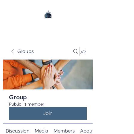
Groups
Group
Public
·
1 member
Join
Discussion
Media
Members
About