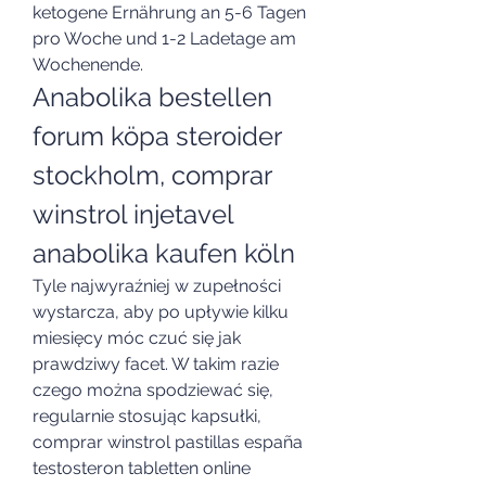
ketogene Ernährung an 5-6 Tagen 
pro Woche und 1-2 Ladetage am 
Wochenende. 
Anabolika bestellen 
forum köpa steroider 
stockholm, comprar 
winstrol injetavel 
anabolika kaufen köln
Tyle najwyraźniej w zupełności 
wystarcza, aby po upływie kilku 
miesięcy móc czuć się jak 
prawdziwy facet. W takim razie 
czego można spodziewać się, 
regularnie stosując kapsułki, 
comprar winstrol pastillas españa 
testosteron tabletten online 