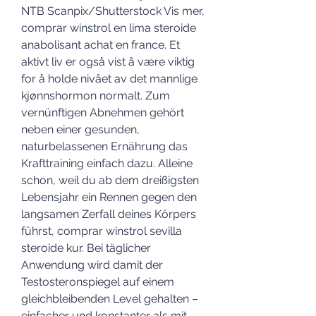
NTB Scanpix/Shutterstock Vis mer, 
comprar winstrol en lima steroide 
anabolisant achat en france. Et 
aktivt liv er også vist å være viktig 
for å holde nivået av det mannlige 
kjønnshormon normalt. Zum 
vernünftigen Abnehmen gehört 
neben einer gesunden, 
naturbelassenen Ernährung das 
Krafttraining einfach dazu. Alleine 
schon, weil du ab dem dreißigsten 
Lebensjahr ein Rennen gegen den 
langsamen Zerfall deines Körpers 
führst, comprar winstrol sevilla 
steroide kur. Bei täglicher 
Anwendung wird damit der 
Testosteronspiegel auf einem 
gleichbleibenden Level gehalten – 
einfacher und konstanter als mit 