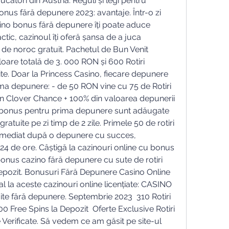
cători din Austria. Reguli și legi pentru 
onus fără depunere 2023: avantaje. Într-o zi 
ino bonus fără depunere îți poate aduce 
ctic, cazinoul îți oferă șansa de a juca 
 de noroc gratuit. Pachetul de Bun Venit 
oare totală de 3. 000 RON și 600 Rotiri 
erite. Doar la Princess Casino, fiecare depunere 
rima depunere: - de 50 RON vine cu 75 de Rotiri 
wn Clover Chance + 100% din valoarea depunerii 
te bonus pentru prima depunere sunt adăugate 
gratuite pe zi timp de 2 zile. Primele 50 de rotiri 
imediat după o depunere cu succes, 
 24 de ore. Câștigă la cazinouri online cu bonus 
bonus cazino fără depunere cu sute de rotiri 
ă depozit. Bonusuri Fără Depunere Casino Online 
l la aceste cazinouri online licențiate: CASINO 
ite fără depunere. Septembrie 2023 ️ 310 Rotiri 
0 Free Spins la Depozit ️ Oferte Exclusive Rotiri 
Verificate. Să vedem ce am găsit pe site-ul 