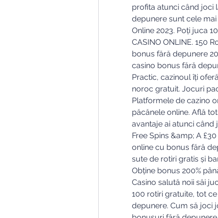
profita atunci când joci 
depunere sunt cele mai 
Online 2023. Poți juca 10
CASINO ONLINE. 150 Roti
bonus fără depunere 2023
casino bonus fără depune
Practic, cazinoul îți ofe
noroc gratuit. Jocuri pac
Platformele de cazino onl
păcănele online. Află tot
avantaje ai atunci când 
Free Spins &amp; A £30 B
online cu bonus fără de
sute de rotiri gratis și b
Obține bonus 200% până 
Casino salută noii săi ju
100 rotiri gratuite, tot c
depunere. Cum să joci jo
bonusuri fără depunere. 