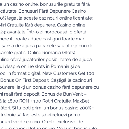
la un cazino online, bonusurile gratuite fără 
căutate. Bonusuri Fără Depunere Casino 
0% legal la aceste cazinouri online licențiate: 
ri Gratuite fără depunere. Casino online 
: avantaje. Într-o zi norocoasă, o ofertă 
re îți poate aduce câștiguri foarte mari. 
ră șansa de a juca păcănele sau alte jocuri de 
anele gratis  Online Romania (Slots) 
ine oferă jucătorilor posibilitatea de a juca 
ul despre online slots în România și ce 
joci în format digital. New Customers Get 100 
onus On First Deposit. Câștigă la cazinouri 
punere! Ia-ți un bonus cazino fără depunere cu 
ani reali fără depozit. Bonus de Bun Venit – 
la 1800 RON + 100 Rotiri Gratuite. MaxBet 
cători. Și tu poți primi un bonus casino 200% + 
e trebuie să faci este să efectuezi prima 
curi live de cazino. Oferte exclusive de 
Cum să joci sloturi online. Ce sunt bonusurile 