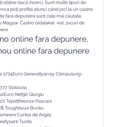
i obține dacă încerci. Sunt multe tipuri de 
ra poți profita atunci când joci la un cazino 
te fără depunere sunt cele mai căutate.  
s Magyar Casino oldalakat -kat, jocuri de 
nere.
no online fara depunere, 
inou online fara depunere
 1774Euro Generallyarray Câmpulung-
e777 Slobozia 
50Euro Net90 Giurgiu 
% Tepidtheorize Pașcani 
2$ Tougheuua Buzău 
onwere Curtea de Argeș 
Leafypark Turda 