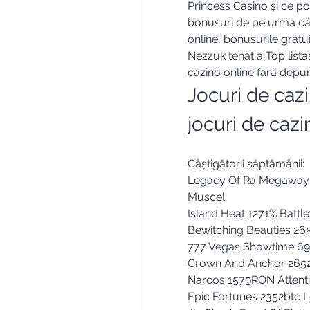
Princess Casino și ce poț
bonusuri de pe urma căro
online, bonusurile gratui
Nezzuk tehat a Top lista
cazino online fara depu
Jocuri de cazi
jocuri de caz
Câștigătorii săptămânii:
Legacy Of Ra Megaways
Muscel 
Island Heat 1271% Battl
Bewitching Beauties 26
777 Vegas Showtime 691
Crown And Anchor 265
Narcos 1579RON Attenti
Epic Fortunes 2352btc 