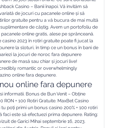
back Casino – Banii înapoi. Vă invităm să 
ariată de jocuri cu pacanele online și să 
rotirilor gratuite pentru a vă bucura de mai multă 
uplimentare de câștig. Avem un portofoliu de 
pacanele online gratis, alese pe sprânceană. 
sino 2023 în rotiri gratuite poate fi jucat la 
unere la sloturi, în timp ce un bonus în bani de 
pariezi la jocuri de noroc fara depunere 
ere de masă sau chiar și jocuri live! 
ncredibly romantic or overwhelmingly 
azino online fara depunere.
inou online fara depunere
 informatii. Bonus de Bun Venit – Obține 
 RON + 100 Rotiri Gratuite. MaxBet Casino 
Și tu poți primi un bonus casino 200% + 100 rotiri 
să faci este să efectuezi prima depunere. Rating: 
vizuit de Garici Mihai septembrie 16, 2023. 