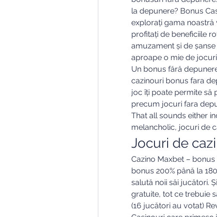
la depunere? Bonus Cash
explorați gama noastră v
profitați de beneficiile 
amuzament și de șanse s
aproape o mie de jocuri 
Un bonus fără depunere ca
cazinouri bonus fara dep
joc îți poate permite să 
precum jocuri fara depun
That all sounds either i
melancholic, jocuri de c
Jocuri de caz
Cazino Maxbet – bonus si
bonus 200% până la 1800
salută noii săi jucători. 
gratuite, tot ce trebuie 
(16 jucători au votat) Re