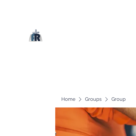
Home
Groups
Group