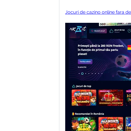
Jocuri de cazino online fara 