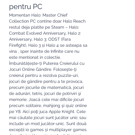
pentru PC
Momentan Halo: Master Chief 
Collection PC contine doar Halo Reach 
restul deja platite pe Steam – Halo: 
Combat Evolved Anniversary, Halo 2: 
Anniversary, Halo 3: ODST (Fara 
Firefight), Halo 3 și Halo 4 se asteapa sa 
vina , sper inainte de Infinite care nu 
este mentionat in colectie. 
Îmbunătățește-ți Puterea Creierului cu 
Jocuri Online Gândire. Foloseşte-ţi 
creierul pentru a rezolva puzzle-uri, 
jocuri de gândire pentru a te provoca, 
precum jocurile de matematică, jocuri 
de adunări, tetris, jocuri de potriviri şi 
memorie. Joacă cele mai dificile jocuri 
precum solitaire, mahjong şi quiz online 
pe Y8. Aici poţi juca Apple Knight. Cele 
mai căutate jocuri sunt jucător unic sau 
include un mod jucător-unic. Sunt două 
excepții io games și multiplayer games. 