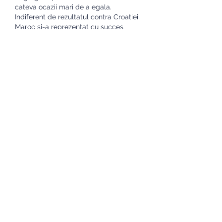
cateva ocazii mari de a egala. 
Indiferent de rezultatul contra Croatiei, 
Maroc si-a reprezentat cu succes 
continentul, devenind prima natiune 
africana din semifinalele unui 
Campionat Mondial. Croatia si Maroc se 
intalneau de doua ori pana acum. In 
1996 se inregistra o remiza cu 4 goluri 
in timp regulamentar intr-un meci 
amical, a doua intalnire directa fiind 
remiza alba de la acest Campionat 
Mondial. Din ultimele 13 partide ale 
Croatiei de la Campionatul Mondial, 
aceasta primea mai mult de un gol in 
timp regulamentar doar de la 
Argentina si Franta. De partea cealalta, 
marocanii au marcat maxim un gol in 
cele 3 partide din fazele eliminatorii de 
la acest turneu final. Pariaza la cota 1. 
In niciuna dintre cele mai recente 4 
partide ale Croatiei nu se inscria in 
prima jumatate de ora. Asta se 