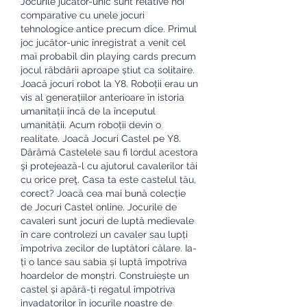
Jocurile jucător-unic sunt relative noi 
comparative cu unele jocuri 
tehnologice antice precum dice. Primul 
joc jucător-unic înregistrat a venit cel 
mai probabil din playing cards precum 
jocul răbdării aproape știut ca solitaire. 
Joacă jocuri robot la Y8. Roboții erau un 
vis al generațiilor anterioare în istoria 
umanitații încă de la începutul 
umanității. Acum roboții devin o 
realitate. Joacă Jocuri Castel pe Y8. 
Dărâmă Castelele sau fi lordul acestora 
şi protejează-l cu ajutorul cavalerilor tăi 
cu orice preţ. Casa ta este castelul tău, 
corect? Joacă cea mai bună colecție 
de Jocuri Castel online. Jocurile de 
cavaleri sunt jocuri de luptă medievale 
în care controlezi un cavaler sau lupți 
împotriva zecilor de luptători călare. Ia-
ți o lance sau sabia și luptă împotriva 
hoardelor de monștri. Construiește un 
castel și apără-ți regatul împotriva 
invadatorilor în jocurile noastre de 