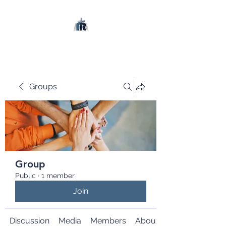
Groups
Group
Public
·
1 member
Join
Discussion
Media
Members
About