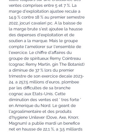
ventes comprises entre 5 et 7 %. La 
marge d'exploitation ajustee recule a 
14,9 % contre 18 % au premier semestre 
2022, jocuri cavaleri pc. A la baisse de 
la marge brute s'est ajoutee la hausse 
des depenses d'exploitation et de 
soutien a la marque. Mais le groupe 
compte l'ameliorer sur l'ensemble de 
l'exercice. Le chiffre d'affaires du 
groupe de spiritueux Remy Cointreau 
(cognac Remy Martin, gin The Botanist) 
a diminue de 37 % lors du premier 
trimestre de son exercice decale 2023-
24, a 257,5 millions d'euros, plombee 
par les difficultes de sa branche 
cognac aux Etats-Unis. Cette 
diminution des ventes est ' tres forte ' 
en Amerique du Nord. Le geant de 
l'agroalimentaire et des produits 
d'hygiene Unilever (Dove, Axe, Knorr, 
Magnum) a publie mardi un benefice 
net en hausse de 22,1 %, a 3,5 milliards 