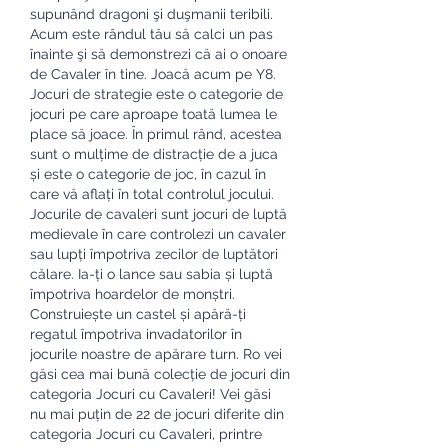
supunând dragoni şi duşmanii teribili. 
Acum este rândul tău să calci un pas 
înainte şi să demonstrezi că ai o onoare 
de Cavaler în tine. Joacă acum pe Y8. 
Jocuri de strategie este o categorie de 
jocuri pe care aproape toată lumea le 
place să joace. În primul rând, acestea 
sunt o mulțime de distracție de a juca 
și este o categorie de joc, în cazul în 
care vă aflați în total controlul jocului. 
Jocurile de cavaleri sunt jocuri de luptă 
medievale în care controlezi un cavaler 
sau lupți împotriva zecilor de luptători 
călare. Ia-ți o lance sau sabia și luptă 
împotriva hoardelor de monștri. 
Construiește un castel și apără-ți 
regatul împotriva invadatorilor în 
jocurile noastre de apărare turn. Ro vei 
găsi cea mai bună colecție de jocuri din 
categoria Jocuri cu Cavaleri! Vei găsi 
nu mai puțin de 22 de jocuri diferite din 
categoria Jocuri cu Cavaleri, printre 