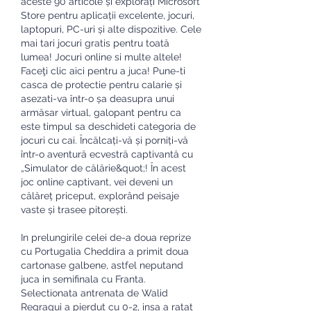
aceste 90 articole și explorați Microsoft 
Store pentru aplicații excelente, jocuri, 
laptopuri, PC-uri și alte dispozitive. Cele 
mai tari jocuri gratis pentru toată 
lumea! Jocuri online si multe altele! 
Faceţi clic aici pentru a juca! Pune-ti 
casca de protectie pentru calarie și 
asezati-va într-o șa deasupra unui 
armăsar virtual, galopant pentru ca 
este timpul sa deschideti categoria de 
jocuri cu cai. Încălcați-vă și porniți-vă 
într-o aventură ecvestră captivantă cu 
„Simulator de călărie&quot;! În acest 
joc online captivant, vei deveni un 
călăreț priceput, explorând peisaje 
vaste și trasee pitorești. 
In prelungirile celei de-a doua reprize 
cu Portugalia Cheddira a primit doua 
cartonase galbene, astfel neputand 
juca in semifinala cu Franta. 
Selectionata antrenata de Walid 
Regragui a pierdut cu 0-2, insa a ratat 