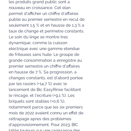
les produits grand public sont a 
nouveau en croissance. Cet elan 
permet d'afficher un chiffre d'affaires 
publie au premier semestre en recul de 
seulement 1,5 % et en hausse de 1,3 % a 
taux de change et perimetre constants. 
Le soin du linge se montre tres 
dynamique, comme la cuisson 
electrique avec une gamme etendue 
de friteuses sans huile. Le groupe de 
grande consommation a enregistre au 
premier semestre un chiffre d'affaires 
en hausse de 7 %. Sa progression, a 
changes constants, est d'abord portee 
par les rasoirs (+14,7 %) avec le 
lancement de Bic EasyRinse facilitant 
le rincage, et l'ecriture (+9,1 %). Les 
briquets sont stables (+0,6 %), 
notamment parce que les six premiers 
mois de 2022 avaient connu un effet de 
rattrapage apres des problemes 
d'approvisionnement. Pour 2023, BIC 
table toujours sur une croissance des 