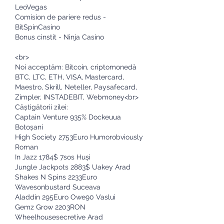
LeoVegas
Comision de pariere redus - 
BitSpinCasino
Bonus cinstit - Ninja Casino
<br>
Noi acceptăm: Bitcoin, criptomonedă 
BTC, LTC, ETH, VISA, Mastercard, 
Maestro, Skrill, Neteller, Paysafecard, 
Zimpler, INSTADEBIT, Webmoney<br>
Câștigătorii zilei:
Captain Venture 935% Dockeuua 
Botoșani 
High Society 2753Euro Humorobviously 
Roman 
In Jazz 1784$ 7sos Huși 
Jungle Jackpots 2883$ Uakey Arad 
Shakes N Spins 2233Euro 
Wavesonbustard Suceava 
Aladdin 295Euro Owe90 Vaslui 
Gemz Grow 2203RON 
Wheelhousesecretive Arad 