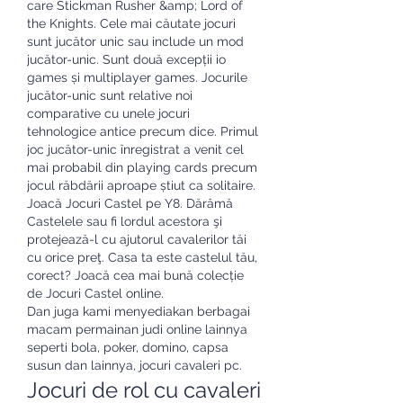
care Stickman Rusher &amp; Lord of 
the Knights. Cele mai căutate jocuri 
sunt jucător unic sau include un mod 
jucător-unic. Sunt două excepții io 
games și multiplayer games. Jocurile 
jucător-unic sunt relative noi 
comparative cu unele jocuri 
tehnologice antice precum dice. Primul 
joc jucător-unic înregistrat a venit cel 
mai probabil din playing cards precum 
jocul răbdării aproape știut ca solitaire. 
Joacă Jocuri Castel pe Y8. Dărâmă 
Castelele sau fi lordul acestora şi 
protejează-l cu ajutorul cavalerilor tăi 
cu orice preţ. Casa ta este castelul tău, 
corect? Joacă cea mai bună colecție 
de Jocuri Castel online. 
Dan juga kami menyediakan berbagai 
macam permainan judi online lainnya 
seperti bola, poker, domino, capsa 
susun dan lainnya, jocuri cavaleri pc.
Jocuri de rol cu cavaleri 