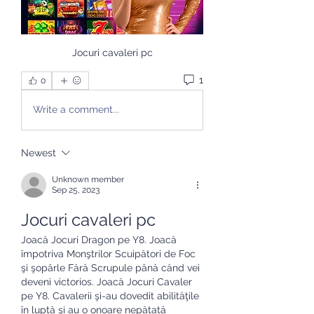
Jocuri cavaleri pc
1
0
Write a comment...
Newest
Unknown member
Sep 25, 2023
Jocuri cavaleri pc
Joacă Jocuri Dragon pe Y8. Joacă 
împotriva Monştrilor Scuipători de Foc 
şi şopârle Fără Scrupule până cănd vei 
deveni victorios. Joacă Jocuri Cavaler 
pe Y8. Cavalerii şi-au dovedit abilităţile 
în luptă şi au o onoare nepătată 