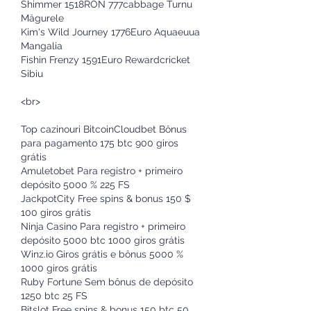
Shimmer 1518RON 777cabbage Turnu 
Măgurele 
Kim's Wild Journey 1776Euro Aquaeuua 
Mangalia 
Fishin Frenzy 1591Euro Rewardcricket 
Sibiu 
<br>
Top cazinouri BitcoinCloudbet Bônus 
para pagamento 175 btc 900 giros 
grátis
Amuletobet Para registro + primeiro 
depósito 5000 % 225 FS
JackpotCity Free spins & bonus 150 $ 
100 giros grátis
Ninja Casino Para registro + primeiro 
depósito 5000 btc 1000 giros grátis
Winz.io Giros grátis e bônus 5000 % 
1000 giros grátis
Ruby Fortune Sem bônus de depósito 
1250 btc 25 FS
Bitslot Free spins & bonus 150 btc 50 