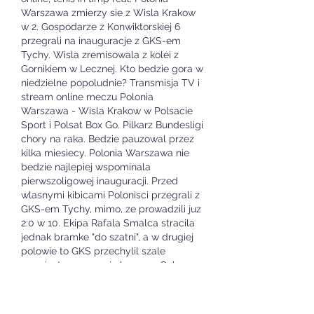
Warszawa zmierzy sie z Wisla Krakow 
w 2. Gospodarze z Konwiktorskiej 6 
przegrali na inauguracje z GKS-em 
Tychy. Wisla zremisowala z kolei z 
Gornikiem w Lecznej. Kto bedzie gora w 
niedzielne popoludnie? Transmisja TV i 
stream online meczu Polonia 
Warszawa - Wisla Krakow w Polsacie 
Sport i Polsat Box Go. Pilkarz Bundesligi 
chory na raka. Bedzie pauzowal przez 
kilka miesiecy. Polonia Warszawa nie 
bedzie najlepiej wspominala 
pierwszoligowej inauguracji. Przed 
wlasnymi kibicami Polonisci przegrali z 
GKS-em Tychy, mimo, ze prowadzili juz 
2:0 w 10. Ekipa Rafala Smalca stracila 
jednak bramke "do szatni", a w drugiej 
polowie to GKS przechylil szale 
zwyciestwa na swoja korzysc. Gola na 
wage trzech punktow dla tyszan, 
strzelil byly gracz Czarnych Koszul - 
Wiktor Niewiarowski. Ta bramka 