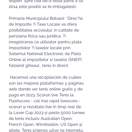
disperi. Spre cea de-a doua parte a lui 
2014 este posibil sa te imbogatesti.
Primaria Municipiului Botoani ' Direc?ia 
de Impozite ?i Taxe Locale va ofera 
posibilitatea accesului, in calitate de 
persoana fizica sau juridica, ?i 
inregistrarea ca utilizator pentru plata 
impozitelor ?i taxelor locale prin 
Sistemul National Electronic de Plata 
Online al impozitelor si taxelor (SNEP) 
folosind ghiseul., tenis în direct.
 Hacemos una recopilación de cuáles 
son las mejores plataformas y páginas 
web donde ver tenis online gratis y de 
pago en 2023. Scoruri live Tenis la 
Flashscore - cel mai rapid livescore - 
scoruri și rezultate live în timp real de 
la Laver Cup 2023 și peste 5000 turnee 
de tenis inclusiv Australian Open, 
French Open, Wimbledon, US Open și 
altele. Tenis prijenos uživo na internetu, 