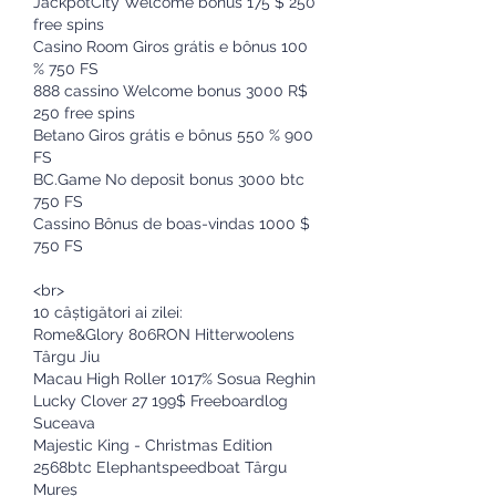
JackpotCity Welcome bonus 175 $ 250 
free spins
Casino Room Giros grátis e bônus 100 
% 750 FS
888 cassino Welcome bonus 3000 R$ 
250 free spins
Betano Giros grátis e bônus 550 % 900 
FS
BC.Game No deposit bonus 3000 btc 
750 FS
Cassino Bônus de boas-vindas 1000 $ 
750 FS
<br>
10 câștigători ai zilei:
Rome&Glory 806RON Hitterwoolens 
Târgu Jiu 
Macau High Roller 1017% Sosua Reghin 
Lucky Clover 27 199$ Freeboardlog 
Suceava 
Majestic King - Christmas Edition 
2568btc Elephantspeedboat Târgu 
Mureș 