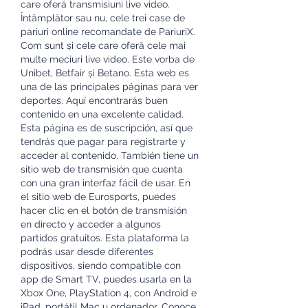
care oferă transmisiuni live video. 
Întâmplător sau nu, cele trei case de 
pariuri online recomandate de PariuriX. 
Com sunt și cele care oferă cele mai 
multe meciuri live video. Este vorba de 
Unibet, Betfair și Betano. Esta web es 
una de las principales páginas para ver 
deportes. Aquí encontrarás buen 
contenido en una excelente calidad. 
Esta página es de suscripción, así que 
tendrás que pagar para registrarte y 
acceder al contenido. También tiene un 
sitio web de transmisión que cuenta 
con una gran interfaz fácil de usar. En 
el sitio web de Eurosports, puedes 
hacer clic en el botón de transmisión 
en directo y acceder a algunos 
partidos gratuitos. Esta plataforma la 
podrás usar desde diferentes 
dispositivos, siendo compatible con 
app de Smart TV, puedes usarla en la 
Xbox One, PlayStation 4, con Android e 
iPad, portátil Mac u ordenador. Conoce 