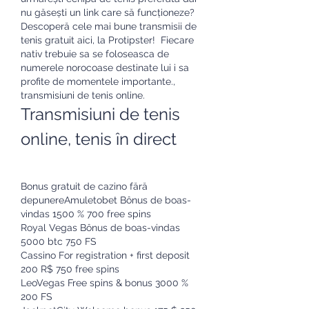
nu găsești un link care să funcționeze? 
Descoperă cele mai bune transmisii de 
tenis gratuit aici, la Protipster!  Fiecare 
nativ trebuie sa se foloseasca de 
numerele norocoase destinate lui i sa 
profite de momentele importante., 
transmisiuni de tenis online.
Transmisiuni de tenis 
online, tenis în direct
Bonus gratuit de cazino fără 
depunereAmuletobet Bônus de boas-
vindas 1500 % 700 free spins
Royal Vegas Bônus de boas-vindas 
5000 btc 750 FS
Cassino For registration + first deposit 
200 R$ 750 free spins
LeoVegas Free spins & bonus 3000 % 
200 FS