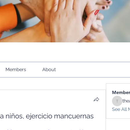
Members
About
Member
the
theacti
See All 
ra niños, ejercicio mancuernas