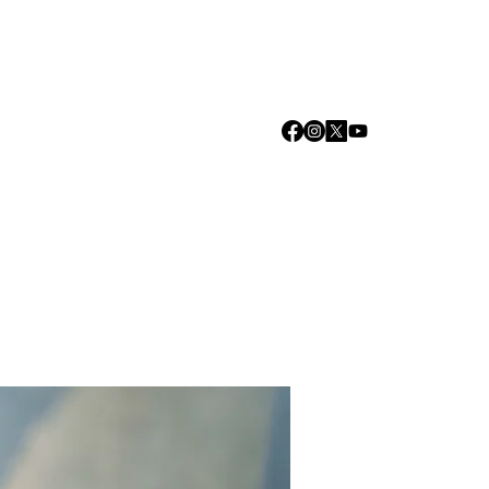
Log In
we are
Media
Events
Contact