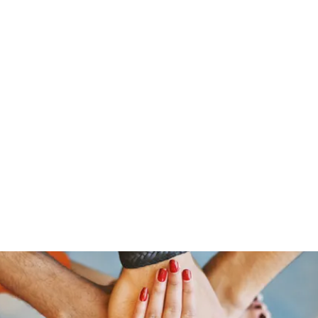
Home
Who 