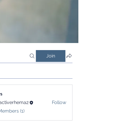
Join
s
activerhema2
Follow
verhema2
Members (1)