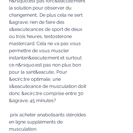
n&rsquo;est pas forc&eacute;ment 
la solution pour observer du 
changement;. De plus cela ne sert 
&agrave; rien de faire des 
s&eacute;ances de sport de deux 
ou trois heures, testosterone 
mastercard. Cela ne va pas vous 
permettre de vous muscler 
instantan&eacute;ment et surtout 
ce n&rsquo;est pas non plus bon 
pour la sant&eacute;. Pour 
&ecirc;tre optimale, une 
s&eacute;ance de musculation doit 
donc &ecirc;tre comprise entre 30 
&agrave; 45 minutes?
 prix acheter anabolisants stéroïdes 
en ligne suppléments de 
musculation.