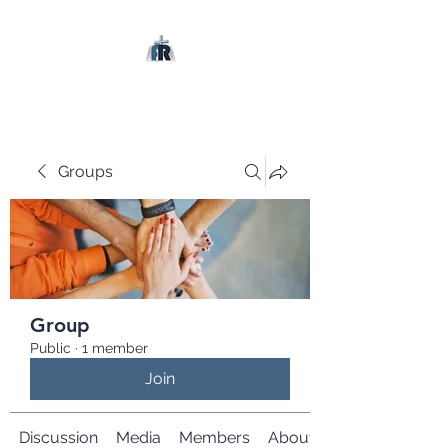
Groups
Group
Public
·
1 member
Join
Discussion
Media
Members
About