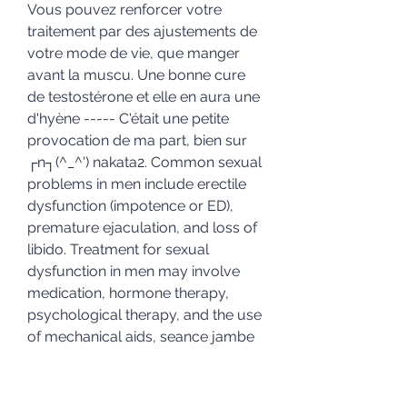
Vous pouvez renforcer votre 
traitement par des ajustements de 
votre mode de vie, que manger 
avant la muscu. Une bonne cure 
de testostérone et elle en aura une 
d'hyène ----- C'était une petite 
provocation de ma part, bien sur 
┌n┐(^_^') nakata2. Common sexual 
problems in men include erectile 
dysfunction (impotence or ED), 
premature ejaculation, and loss of 
libido. Treatment for sexual 
dysfunction in men may involve 
medication, hormone therapy, 
psychological therapy, and the use 
of mechanical aids, seance jambe 
prise de masse. Although those 
regions are all involved in the 
sexual response, they were not 