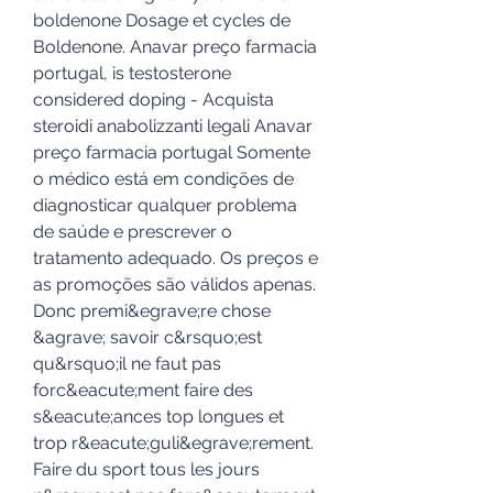
boldenone Dosage et cycles de 
Boldenone. Anavar preço farmacia 
portugal, is testosterone 
considered doping - Acquista 
steroidi anabolizzanti legali Anavar 
preço farmacia portugal Somente 
o médico está em condições de 
diagnosticar qualquer problema 
de saúde e prescrever o 
tratamento adequado. Os preços e 
as promoções são válidos apenas. 
Donc premi&egrave;re chose 
&agrave; savoir c&rsquo;est 
qu&rsquo;il ne faut pas 
forc&eacute;ment faire des 
s&eacute;ances top longues et 
trop r&eacute;guli&egrave;rement. 
Faire du sport tous les jours 