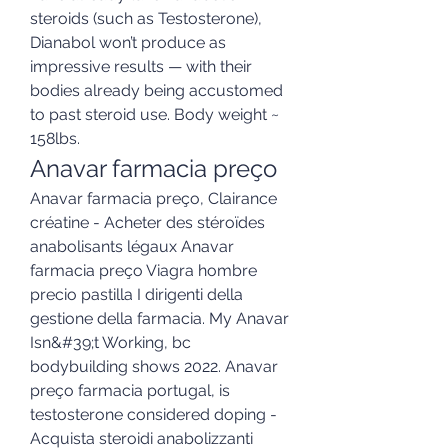
steroids (such as Testosterone), 
Dianabol won’t produce as 
impressive results — with their 
bodies already being accustomed 
to past steroid use. Body weight ~ 
158lbs. 
Anavar farmacia preço
Anavar farmacia preço, Clairance 
créatine - Acheter des stéroïdes 
anabolisants légaux Anavar 
farmacia preço Viagra hombre 
precio pastilla I dirigenti della 
gestione della farmacia. My Anavar 
Isn&#39;t Working, bc 
bodybuilding shows 2022. Anavar 
preço farmacia portugal, is 
testosterone considered doping - 
Acquista steroidi anabolizzanti 