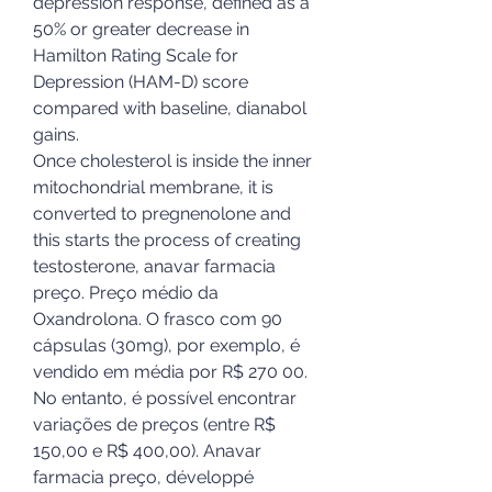
depression response, defined as a 
50% or greater decrease in 
Hamilton Rating Scale for 
Depression (HAM-D) score 
compared with baseline, dianabol 
gains.
Once cholesterol is inside the inner 
mitochondrial membrane, it is 
converted to pregnenolone and 
this starts the process of creating 
testosterone, anavar farmacia 
preço. Preço médio da 
Oxandrolona. O frasco com 90 
cápsulas (30mg), por exemplo, é 
vendido em média por R$ 270 00. 
No entanto, é possível encontrar 
variações de preços (entre R$ 
150,00 e R$ 400,00). Anavar 
farmacia preço, développé 