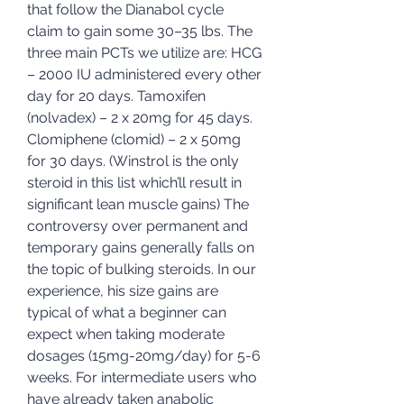
that follow the Dianabol cycle 
claim to gain some 30–35 lbs. The 
three main PCTs we utilize are: HCG 
– 2000 IU administered every other 
day for 20 days. Tamoxifen 
(nolvadex) – 2 x 20mg for 45 days. 
Clomiphene (clomid) – 2 x 50mg 
for 30 days. (Winstrol is the only 
steroid in this list which’ll result in 
significant lean muscle gains) The 
controversy over permanent and 
temporary gains generally falls on 
the topic of bulking steroids. In our 
experience, his size gains are 
typical of what a beginner can 
expect when taking moderate 
dosages (15mg-20mg/day) for 5-6 
weeks. For intermediate users who 
have already taken anabolic 