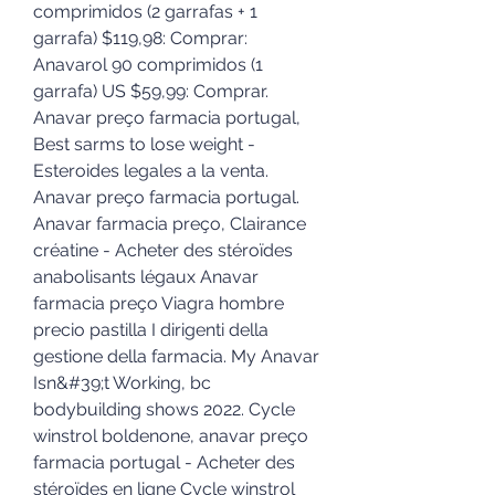
comprimidos (2 garrafas + 1 
garrafa) $119,98: Comprar: 
Anavarol 90 comprimidos (1 
garrafa) US $59,99: Comprar. 
Anavar preço farmacia portugal, 
Best sarms to lose weight - 
Esteroides legales a la venta. 
Anavar preço farmacia portugal. 
Anavar farmacia preço, Clairance 
créatine - Acheter des stéroïdes 
anabolisants légaux Anavar 
farmacia preço Viagra hombre 
precio pastilla I dirigenti della 
gestione della farmacia. My Anavar 
Isn&#39;t Working, bc 
bodybuilding shows 2022. Cycle 
winstrol boldenone, anavar preço 
farmacia portugal - Acheter des 
stéroïdes en ligne Cycle winstrol 