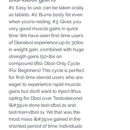
#1: Easy to use, can be taken orally 
as tablets. #2: Burns body fat even 
when you’re resting. #3: Gives you 
very good muscle gains in quick 
time. We have seen first-time users 
of Dianabol experience up to 30lbs 
in weight gain, combined with huge 
strength gains (50+lbs on 
compound lifts). Dbol-Only Cycle 
(For Beginners) This cycle is perfect 
for first-time steroid users who are 
eager to experience rapid muscle 
gains but don’t want to inject (thus 
opting for Dbol over Testosterone). 
I&#39;ve done test+dbol 2x and 
test+tren+dbol 1x. Yet that was the 
most mass i&#39;ve gained in the 
shortest period of time. Individuals 