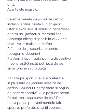
grijă.
Avantajele noastre:
Selecție variată de jocuri de cazino, 
inclusiv sloturi, ruletă și blackjack
Oferte exclusive și bonusuri generoase 
pentru noii jucători și membrii fideli
Asistență clienți disponibilă 24/7 prin 
chat live, e-mail sau telefon
Plăți rapide și securizate pentru 
retrageri și depuneri
Platformă optimizată pentru dispozitive 
mobile, astfel încât poți juca de pe 
smartphone sau tabletă
Pariază pe sporturile tale preferate
În plus față de jocurile noastre de 
cazino, Cazinoul Cherry oferă și opțiuni 
de pariere sportivă. Ai o pasiune pentru 
fotbal, tenis sau curse de cai? Poți 
plasa pariuri pe evenimentele tale 
sportive preferate și să îți sporești 