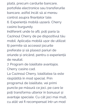
plată, precum cardurile bancare, 
portofele electronice sau transferurile 
bancare, astfel încât să ai mereu 
control asupra finanțelor tale.
6. Experiență mobilă ușoară. Cherry 
casino burgundy.
Indiferent unde te afli, poți paria la 
Cazinoul Cherry de pe dispozitivul tău 
mobil. Aplicația mobilă ușor de utilizat 
îți permite să accesezi jocurile 
preferate și să plasezi pariuri de 
oriunde și oricând, pentru o experiență 
de neuitat.
7. Program de loialitate avantajos. 
Cherry casino cad.
La Cazinoul Cherry, loialitatea ta este 
răsplătită în mod special. Prin 
programul de loialitate, vei primi 
puncte pe măsură ce joci, pe care le 
poți transforma ulterior în bonusuri și 
avantaje speciale. Cu cât joci mai mult, 
cu atât vei fi recompensat într-un mod 