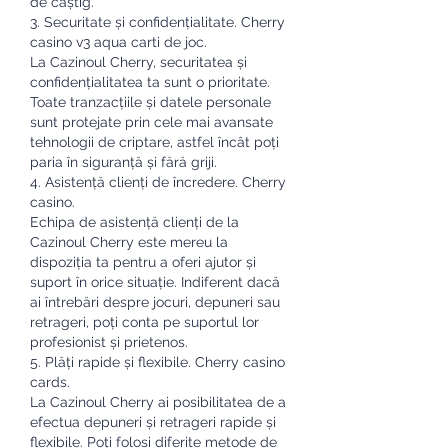
de câștig.
3. Securitate și confidențialitate. Cherry 
casino v3 aqua carti de joc.
La Cazinoul Cherry, securitatea și 
confidențialitatea ta sunt o prioritate. 
Toate tranzacțiile și datele personale 
sunt protejate prin cele mai avansate 
tehnologii de criptare, astfel încât poți 
paria în siguranță și fără griji.
4. Asistență clienți de încredere. Cherry 
casino.
Echipa de asistență clienți de la 
Cazinoul Cherry este mereu la 
dispoziția ta pentru a oferi ajutor și 
suport în orice situație. Indiferent dacă 
ai întrebări despre jocuri, depuneri sau 
retrageri, poți conta pe suportul lor 
profesionist și prietenos.
5. Plăți rapide și flexibile. Cherry casino 
cards.
La Cazinoul Cherry ai posibilitatea de a 
efectua depuneri și retrageri rapide și 
flexibile. Poți folosi diferite metode de 