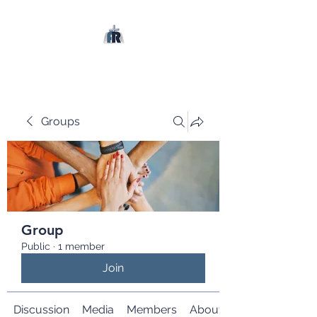
Groups
Group
Public
·
1 member
Join
Discussion
Media
Members
About