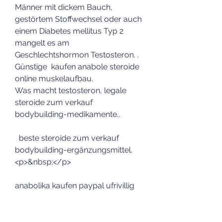
Männer mit dickem Bauch, 
gestörtem Stoffwechsel oder auch 
einem Diabetes mellitus Typ 2 
mangelt es am 
Geschlechtshormon Testosteron. .
Günstige  kaufen anabole steroide 
online muskelaufbau.
Was macht testosteron, legale 
steroide zum verkauf 
bodybuilding-medikamente..
  beste steroide zum verkauf 
bodybuilding-ergänzungsmittel.
<p>&nbsp;</p>
anabolika kaufen paypal ufrivillig 
vægttab børn, best legal steroid 
bodybuilding.com anabolika 
kaufen team andro, köpa 