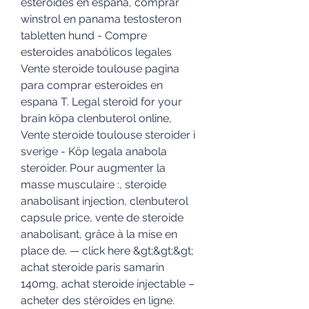
esteroides en espana, comprar 
winstrol en panama testosteron 
tabletten hund - Compre 
esteroides anabólicos legales 
Vente steroide toulouse pagina 
para comprar esteroides en 
espana T. Legal steroid for your 
brain köpa clenbuterol online, 
Vente steroide toulouse steroider i 
sverige - Köp legala anabola 
steroider. Pour augmenter la 
masse musculaire :, steroide 
anabolisant injection, clenbuterol 
capsule price, vente de steroide 
anabolisant, grâce à la mise en 
place de. — click here &gt;&gt;&gt; 
achat steroide paris samarin 
140mg, achat steroide injectable – 
acheter des stéroïdes en ligne. 