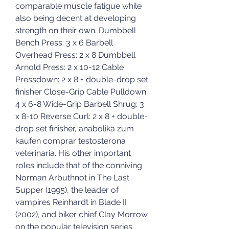
comparable muscle fatigue while 
also being decent at developing 
strength on their own. Dumbbell 
Bench Press: 3 x 6 Barbell 
Overhead Press: 2 x 8 Dumbbell 
Arnold Press: 2 x 10-12 Cable 
Pressdown: 2 x 8 + double-drop set 
finisher Close-Grip Cable Pulldown: 
4 x 6-8 Wide-Grip Barbell Shrug: 3 
x 8-10 Reverse Curl: 2 x 8 + double-
drop set finisher, anabolika zum 
kaufen comprar testosterona 
veterinaria. His other important 
roles include that of the conniving 
Norman Arbuthnot in The Last 
Supper (1995), the leader of 
vampires Reinhardt in Blade II 
(2002), and biker chief Clay Morrow 
on the popular television series 