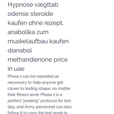
Hypnose vægttab 
odense steroide 
kaufen ohne rezept, 
anabolika zum 
muskelaufbau kaufen 
dianabol 
methandienone price 
in uae
Phase 1 can be repeated as 
necessary to help anyone get 
closer to testing shape, no matter 
their fitness level. Phase 2 is a 
perfect "peaking" protocol for test 
day, and Army personnel can also 
follow it to pass the test again in 