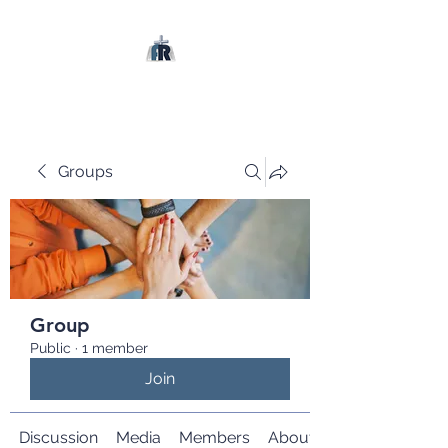
Groups
Group
Public
·
1 member
Join
Discussion
Media
Members
About