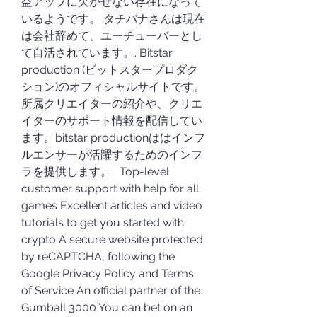
益アップに欠かせない存在になって
いるようです。 タチバナさんは現在
は会社辞めて、ユーチューバーとし
て自活されています。. Bitstar 
production (ビットスタープロダク
ション)のオフィシャルサイトです。
所属クリエイターの紹介や、クリエ
イターのサポート情報を配信してい
ます。bitstar productionははインフ
ルエンサーが活躍するためのインフ
ラを提供します。.  Top-level 
customer support with help for all 
games Excellent articles and video 
tutorials to get you started with 
crypto A secure website protected 
by reCAPTCHA, following the 
Google Privacy Policy and Terms 
of Service An official partner of the 
Gumball 3000 You can bet on an 