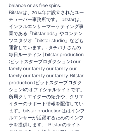
balance or as free spins.
Bitstarは、2014年に設立されたユー
チューバー事務所です。 bitstarは、
インフルエンサーマーケティング事
業である「bitstar ads」やコンテン
ツスタジオ「bitstar studio」なども
運営しています。. タチバナさんの
毎日ルーティン | bitstar production 
(ビットスタープロダクション) our 
family our family our family our 
family our family our family. Bitstar 
production (ビットスタープロダク
ション)のオフィシャルサイトです。
所属クリエイターの紹介や、クリエ
イターのサポート情報を配信してい
ます。bitstar productionははインフ
ルエンサーが活躍するためのインフ
ラを提供します。. Bitstarのサイト 