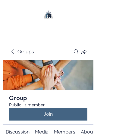
Groups
Group
Public
·
1 member
Join
Discussion
Media
Members
About