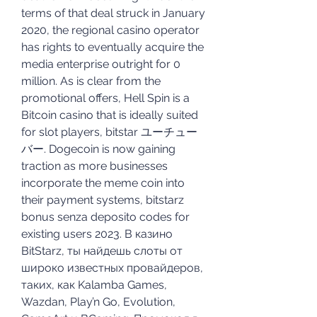
terms of that deal struck in January 
2020, the regional casino operator 
has rights to eventually acquire the 
media enterprise outright for 0 
million. As is clear from the 
promotional offers, Hell Spin is a 
Bitcoin casino that is ideally suited 
for slot players, bitstar ユーチュー
バー. Dogecoin is now gaining 
traction as more businesses 
incorporate the meme coin into 
their payment systems, bitstarz 
bonus senza deposito codes for 
existing users 2023. В казино 
BitStarz, ты найдешь слоты от 
широко известных провайдеров, 
таких, как Kalamba Games, 
Wazdan, Play’n Go, Evolution, 