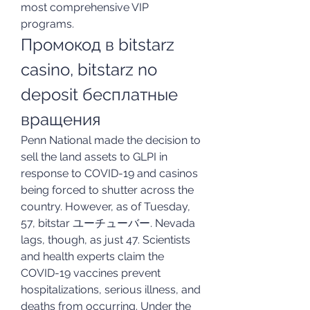
most comprehensive VIP 
programs.
Промокод в bitstarz 
casino, bitstarz no 
deposit бесплатные 
вращения
Penn National made the decision to 
sell the land assets to GLPI in 
response to COVID-19 and casinos 
being forced to shutter across the 
country. However, as of Tuesday, 
57, bitstar ユーチューバー. Nevada 
lags, though, as just 47. Scientists 
and health experts claim the 
COVID-19 vaccines prevent 
hospitalizations, serious illness, and 
deaths from occurring. Under the 