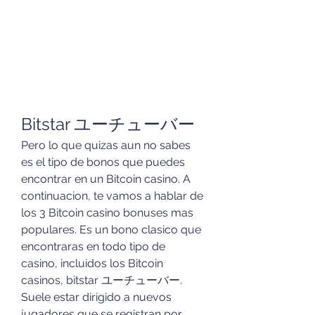
Bitstar ユーチューバー
Pero lo que quizas aun no sabes 
es el tipo de bonos que puedes 
encontrar en un Bitcoin casino. A 
continuacion, te vamos a hablar de 
los 3 Bitcoin casino bonuses mas 
populares. Es un bono clasico que 
encontraras en todo tipo de 
casino, incluidos los Bitcoin 
casinos, bitstar ユーチューバー. 
Suele estar dirigido a nuevos 
jugadores que se registran por 