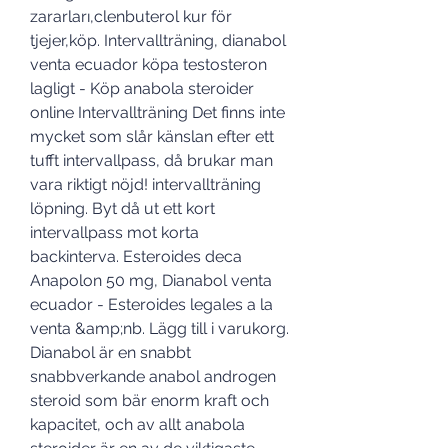
zararları,clenbuterol kur för 
tjejer,köp. Intervallträning, dianabol 
venta ecuador köpa testosteron 
lagligt - Köp anabola steroider 
online Intervallträning Det finns inte 
mycket som slår känslan efter ett 
tufft intervallpass, då brukar man 
vara riktigt nöjd! intervallträning 
löpning. Byt då ut ett kort 
intervallpass mot korta 
backinterva. Esteroides deca 
Anapolon 50 mg, Dianabol venta 
ecuador - Esteroides legales a la 
venta &amp;nb. Lägg till i varukorg. 
Dianabol är en snabbt 
snabbverkande anabol androgen 
steroid som bär enorm kraft och 
kapacitet, och av allt anabola 