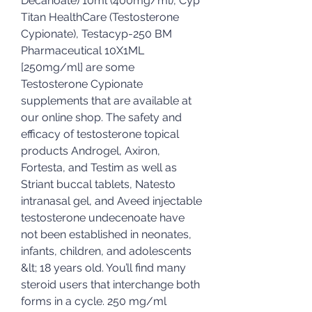
Decanoate) 10ml (400mg/ml), Cyp 
Titan HealthCare (Testosterone 
Cypionate), Testacyp-250 BM 
Pharmaceutical 10X1ML 
[250mg/ml] are some 
Testosterone Cypionate 
supplements that are available at 
our online shop. The safety and 
efficacy of testosterone topical 
products Androgel, Axiron, 
Fortesta, and Testim as well as 
Striant buccal tablets, Natesto 
intranasal gel, and Aveed injectable 
testosterone undecenoate have 
not been established in neonates, 
infants, children, and adolescents 
&lt; 18 years old. You’ll find many 
steroid users that interchange both 
forms in a cycle. 250 mg/ml 