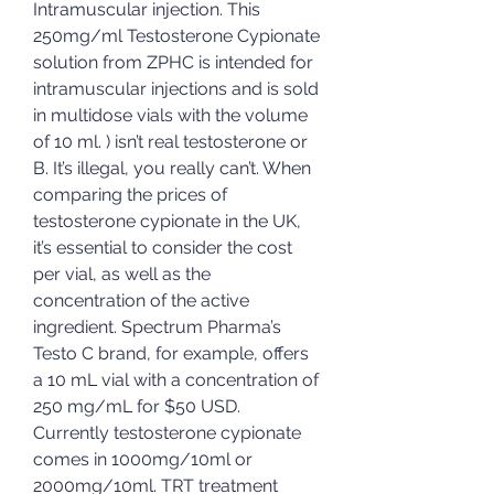
Intramuscular injection. This 
250mg/ml Testosterone Cypionate 
solution from ZPHC is intended for 
intramuscular injections and is sold 
in multidose vials with the volume 
of 10 ml. ) isn’t real testosterone or 
B. It’s illegal, you really can’t. When 
comparing the prices of 
testosterone cypionate in the UK, 
it’s essential to consider the cost 
per vial, as well as the 
concentration of the active 
ingredient. Spectrum Pharma’s 
Testo C brand, for example, offers 
a 10 mL vial with a concentration of 
250 mg/mL for $50 USD. 
Currently testosterone cypionate 
comes in 1000mg/10ml or 
2000mg/10ml. TRT treatment 