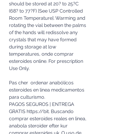
should be stored at 20? to 25?C 
(68? to 77?F) [See USP Controlled 
Room Temperature]. Warming and 
rotating the vial between the palms 
of the hands will redissolve any 
crystals that may have formed 
during storage at low 
temperatures, onde comprar 
esteroides online. For prescription 
Use Only.
Pas cher  ordenar anabólicos 
esteroides en línea medicamentos 
para culturismo.
PAGOS SEGUROS | ENTREGA 
GRATIS https://bit. Buscando 
comprar esteroides reales en linea, 
anabola steroider efter kur 
comprar esteroides uk. O uso de 