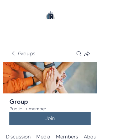
Groups
Group
Public
·
1 member
Join
Discussion
Media
Members
About