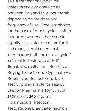
TRT treatment packages for 
testosterone cypionate costs 
between £115 and £150 per month, 
depending on the dose and 
frequency of use. Excellent choice 
for the base of most cycles – often 
favoured over enanthate due to 
slightly less water retention. You’ll 
find many steroid users that 
interchange both forms in a cycle. ) 
isn’t real testosterone or B. It’s 
illegal, you really can’t. Benefits of 
Buying Testosterone Cypionate #1: 
Boosts your testosterone levels. 
Test Cyp is available for sale by 
Dragon Pharma in a 10ml vial of 
250mg/ml. 250 mg/ml 
Intramuscular injection. 
Testosterone Enanthate Injection 