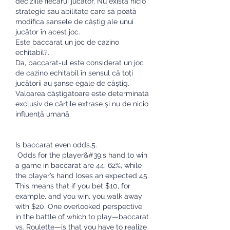
deciziile fiecărui jucător. Nu există nicio 
strategie sau abilitate care să poată 
modifica șansele de câștig ale unui 
jucător în acest joc.
Este baccarat un joc de cazino 
echitabil?.
Da, baccarat-ul este considerat un joc 
de cazino echitabil în sensul că toți 
jucătorii au șanse egale de câștig. 
Valoarea câștigătoare este determinată 
exclusiv de cărțile extrase și nu de nicio 
influență umană.
Is baccarat even odds.5.
 Odds for the player&#39;s hand to win 
a game in baccarat are 44. 62%, while 
the player’s hand loses an expected 45. 
This means that if you bet $10, for 
example, and you win, you walk away 
with $20. One overlooked perspective 
in the battle of which to play—baccarat 
vs. Roulette—is that you have to realize 