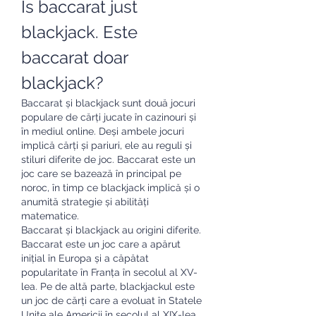
Is baccarat just 
blackjack. Este 
baccarat doar 
blackjack?
Baccarat și blackjack sunt două jocuri 
populare de cărți jucate în cazinouri și 
în mediul online. Deși ambele jocuri 
implică cărți și pariuri, ele au reguli și 
stiluri diferite de joc. Baccarat este un 
joc care se bazează în principal pe 
noroc, în timp ce blackjack implică și o 
anumită strategie și abilități 
matematice.
Baccarat și blackjack au origini diferite. 
Baccarat este un joc care a apărut 
inițial în Europa și a căpătat 
popularitate în Franța în secolul al XV-
lea. Pe de altă parte, blackjackul este 
un joc de cărți care a evoluat în Statele 
Unite ale Americii în secolul al XIX-lea. 