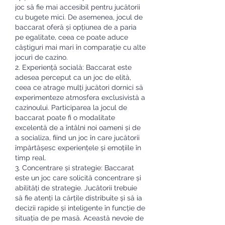
joc să fie mai accesibil pentru jucătorii 
cu bugete mici. De asemenea, jocul de 
baccarat oferă și opțiunea de a paria 
pe egalitate, ceea ce poate aduce 
câștiguri mai mari în comparație cu alte 
jocuri de cazino.
2. Experiență socială: Baccarat este 
adesea perceput ca un joc de elită, 
ceea ce atrage mulți jucători dornici să 
experimenteze atmosfera exclusivistă a 
cazinoului. Participarea la jocul de 
baccarat poate fi o modalitate 
excelentă de a întâlni noi oameni și de 
a socializa, fiind un joc în care jucătorii 
împărtășesc experiențele și emoțiile în 
timp real.
3. Concentrare și strategie: Baccarat 
este un joc care solicită concentrare și 
abilități de strategie. Jucătorii trebuie 
să fie atenți la cărțile distribuite și să ia 
decizii rapide și inteligente în funcție de 
situația de pe masă. Această nevoie de 