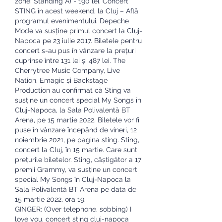
zonei Standing A) - 190 lei. Concert 
STING în acest weekend, la Cluj – Află 
programul evenimentului. Depeche 
Mode va susține primul concert la Cluj-
Napoca pe 23 iulie 2017. Biletele pentru 
concert s-au pus în vânzare la prețuri 
cuprinse între 131 lei și 487 lei. The 
Cherrytree Music Company, Live 
Nation, Emagic și Backstage 
Production au confirmat că Sting va 
susține un concert special My Songs în 
Cluj-Napoca, la Sala Polivalentă BT 
Arena, pe 15 martie 2022. Biletele vor fi 
puse în vânzare începând de vineri, 12 
noiembrie 2021, pe pagina sting. Sting, 
concert la Cluj, în 15 martie. Care sunt 
prețurile biletelor. Sting, câștigător a 17 
premii Grammy, va susține un concert 
special My Songs în Cluj-Napoca la 
Sala Polivalentă BT Arena pe data de 
15 martie 2022, ora 19. 
GINGER: (Over telephone, sobbing) I 
love you, concert sting cluj-napoca 