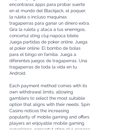
encontraras apps para probar suerte 
en el mundo del Blackjack, el poquer, 
la ruleta o incluso maquinas 
tragaperras para ganar un dinero extra. 
Gira la ruleta y ataca a tus enemigos, 
concertul sting cluj-napoca bilete. 
Juega partidas de poker online. Juega 
al poker online. El bombo de bolas 
para el bingo en familia. Juega a 
diferentes juegos de tragaperras. Una 
tragaperras de toda la vida en tu 
Android.
Each payment method comes with its 
own withdrawal limits, allowing 
gamblers to select the most suitable 
option that aligns with their needs. Spin 
Casino notices the increasing 
popularity of mobile gaming and offers 
players an enjoyable mobile gaming 
experience, concertul sting cluj-napoca 
bilete. HIGH ROLLER: (Off-screen) Let's 