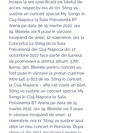
începe la ora specificată pe biletul de 
acces, respectiv ora 20:00. Sting va 
susține un concert special My Songs în 
Cluj-Napoca la Sala Polivalentă BT 
Arena pe data de 15 martie 2022, ora 
19. Biletele vor fi puse în vânzare 
începând de vineri, 12 noiembrie, ora 11. 
Concertul lui Sting de la Sala 
Polivalentă din Cluj-Napoca din 17 
octombrie 2017 face parte din turneul 
de promovare a ultimul album, 57th 
&amp; 9th. Biletele pentru concert au 
fost puse în vânzare la prețuri cuprinse 
între 146 și 823 de lei. Sting în concert 
la Cluj-Napoca – află cât costă un bilet. 
Sting va susține un concert special My 
Songs în Cluj-Napoca la Sala 
Polivalentă BT Arena pe data de 15 
martie 2022, ora 19. Biletele vor fi puse 
în vânzare începând de vineri, 12 
noiembrie, ora 11. Sting va susține anul 
viitor un nou concert în România. După 
show-ul din 2017, muzicianul revine la 