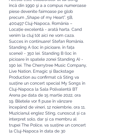
încă din 1990 şi a a compus numeroase 
piese devenite faimoase pe glob 
precum „Shape of my Heart”. 5B, 
400497 Cluj-Napoca, România – 
Locație excelentă - arată harta. Cand 
venim la cluj tót aici ne vom caza. 
Succes in continuare! Stefan România. 
Standing A (loc în picioare, în fața 
scenei) - 350 lei. Standing B (loc în 
picioare în spatele zonei Standing A) - 
190 lei. The Cherrytree Music Company, 
Live Nation, Emagic și Backstage 
Production au confirmat că Sting va 
susține un concert special My Songs în 
Cluj-Napoca la Sala Polivalentă BT 
Arena pe data de 15 martie 2022, ora 
19. Biletele vor fi puse în vânzare 
începând de vineri, 12 noiembrie, ora 11. 
Muzicianul englez Sting, cunoscut și ca 
interpret solo, dar și ca membru al 
trupei The Police, va susține un concert 
la Cluj-Napoca în data de 30 