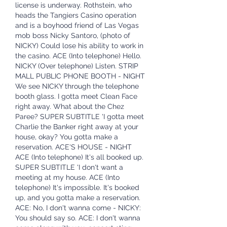
license is underway. Rothstein, who 
heads the Tangiers Casino operation 
and is a boyhood friend of Las Vegas 
mob boss Nicky Santoro, (photo of 
NICKY) Could lose his ability to work in 
the casino. ACE (Into telephone) Hello. 
NICKY (Over telephone) Listen. STRIP 
MALL PUBLIC PHONE BOOTH - NIGHT 
We see NICKY through the telephone 
booth glass. I gotta meet Clean Face 
right away. What about the Chez 
Paree? SUPER SUBTITLE 'I gotta meet 
Charlie the Banker right away at your 
house, okay? You gotta make a 
reservation. ACE'S HOUSE - NIGHT 
ACE (Into telephone) It's all booked up. 
SUPER SUBTITLE 'I don't want a 
meeting at my house. ACE (Into 
telephone) It's impossible. It's booked 
up, and you gotta make a reservation. 
ACE: No, I don't wanna come - NICKY: 
You should say so. ACE: I don't wanna 