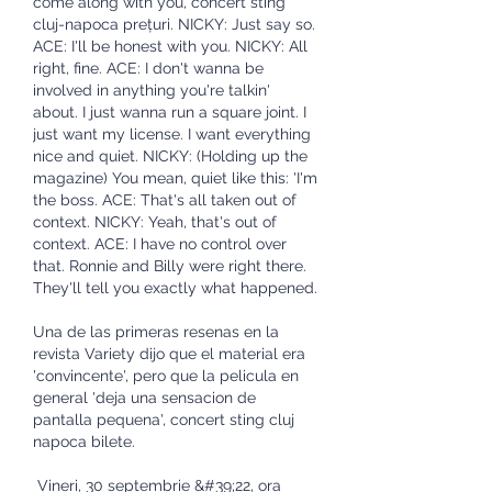
come along with you, concert sting 
cluj-napoca prețuri. NICKY: Just say so. 
ACE: I'll be honest with you. NICKY: All 
right, fine. ACE: I don't wanna be 
involved in anything you're talkin' 
about. I just wanna run a square joint. I 
just want my license. I want everything 
nice and quiet. NICKY: (Holding up the 
magazine) You mean, quiet like this: 'I'm 
the boss. ACE: That's all taken out of 
context. NICKY: Yeah, that's out of 
context. ACE: I have no control over 
that. Ronnie and Billy were right there. 
They'll tell you exactly what happened.
Una de las primeras resenas en la 
revista Variety dijo que el material era 
'convincente', pero que la pelicula en 
general 'deja una sensacion de 
pantalla pequena', concert sting cluj 
napoca bilete.
 Vineri, 30 septembrie &#39;22, ora 