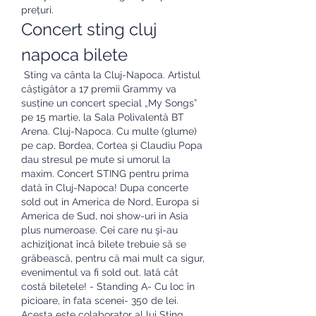
prețuri.
Concert sting cluj 
napoca bilete
 Sting va cânta la Cluj-Napoca. Artistul 
câștigător a 17 premii Grammy va 
susține un concert special „My Songs” 
pe 15 martie, la Sala Polivalentă BT 
Arena. Cluj-Napoca. Cu multe (glume) 
pe cap, Bordea, Cortea și Claudiu Popa 
dau stresul pe mute si umorul la 
maxim. Concert STING pentru prima 
dată în Cluj-Napoca! Dupa concerte 
sold out in America de Nord, Europa si 
America de Sud, noi show-uri in Asia 
plus numeroase. Cei care nu şi-au 
achiziţionat încă bilete trebuie să se 
grăbească, pentru că mai mult ca sigur, 
evenimentul va fi sold out. Iată cât 
costă biletele! - Standing A- Cu loc în 
picioare, în fata scenei- 350 de lei. 
Acesta este colaborator al lui Sting 