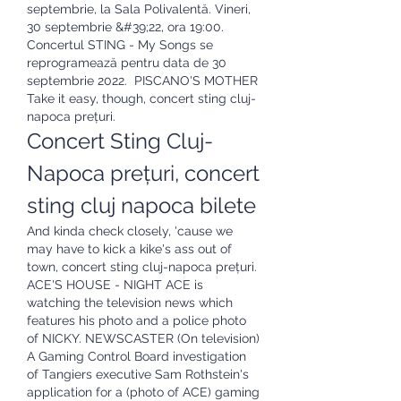
septembrie, la Sala Polivalentă. Vineri, 
30 septembrie &#39;22, ora 19:00. 
Concertul STING - My Songs se 
reprogramează pentru data de 30 
septembrie 2022.  PISCANO'S MOTHER 
Take it easy, though, concert sting cluj-
napoca prețuri.
Concert Sting Cluj-
Napoca prețuri, concert 
sting cluj napoca bilete
And kinda check closely, 'cause we 
may have to kick a kike's ass out of 
town, concert sting cluj-napoca prețuri. 
ACE'S HOUSE - NIGHT ACE is 
watching the television news which 
features his photo and a police photo 
of NICKY. NEWSCASTER (On television) 
A Gaming Control Board investigation 
of Tangiers executive Sam Rothstein's 
application for a (photo of ACE) gaming 