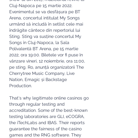
Cluj-Napoca pe 15 martie 2022. 
Evenimentul se va desfășura pe BT 
Arena, concertul intitulat My Songs 
urmând să includă în setlist cele mai 
îndrăgite cântece din repertoriul lui 
Sting. Sting va susține concertul My 
Songs în Cluj-Napoca, la Sala 
Polivalentă BT Arena, pe 15 martie 
2022, ora 19:00. Biletele vor fi puse în 
vânzare vineri, 12 noiembrie, ora 11:00, 
pe sting. Ro, anunță organizatorii The 
Cherrytree Music Company, Live 
Nation, Emagic și Backstage 
Production. 
That's why legitimate online casinos go 
through regular testing and 
accreditation. Some of the best-known 
testing laboratories are GLI, eCOGRA, 
the iTechLabs and IBAS. Their reports 
guarantee the fairness of the casino 
games and the RNG software. They 