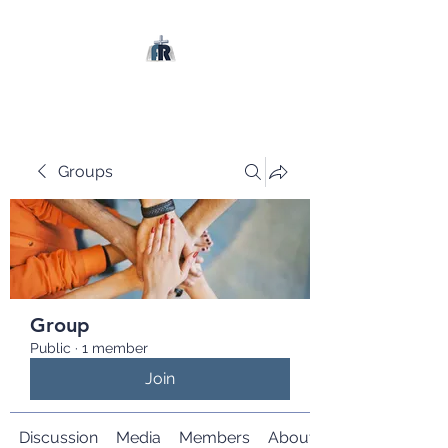
Groups
Group
Public
·
1 member
Join
Discussion
Media
Members
About