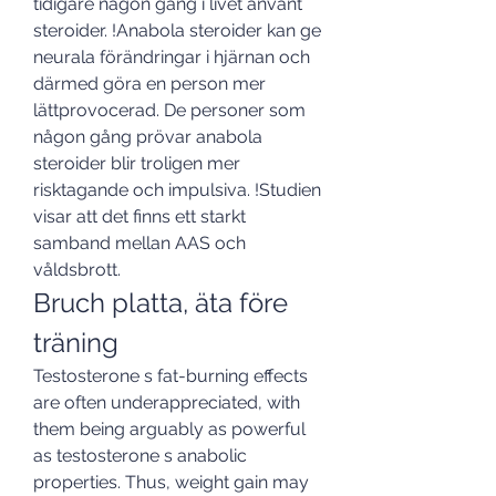
tidigare någon gång i livet använt 
steroider. !Anabola steroider kan ge 
neurala förändringar i hjärnan och 
därmed göra en person mer 
lättprovocerad. De personer som 
någon gång prövar anabola 
steroider blir troligen mer 
risktagande och impulsiva. !Studien 
visar att det finns ett starkt 
samband mellan AAS och 
våldsbrott. 
Bruch platta, äta före 
träning
Testosterone s fat-burning effects 
are often underappreciated, with 
them being arguably as powerful 
as testosterone s anabolic 
properties. Thus, weight gain may 