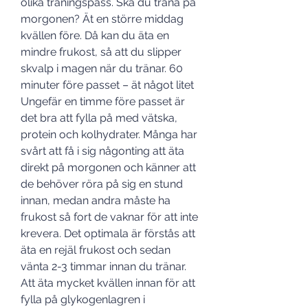
olika träningspass. Ska du träna på 
morgonen? Ät en större middag 
kvällen före. Då kan du äta en 
mindre frukost, så att du slipper 
skvalp i magen när du tränar. 60 
minuter före passet – ät något litet 
Ungefär en timme före passet är 
det bra att fylla på med vätska, 
protein och kolhydrater. Många har 
svårt att få i sig någonting att äta 
direkt på morgonen och känner att 
de behöver röra på sig en stund 
innan, medan andra måste ha 
frukost så fort de vaknar för att inte 
krevera. Det optimala är förstås att 
äta en rejäl frukost och sedan 
vänta 2-3 timmar innan du tränar. 
Att äta mycket kvällen innan för att 
fylla på glykogenlagren i 