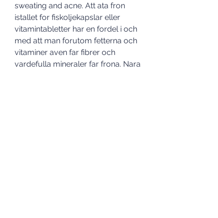
sweating and acne. Att ata fron 
istallet for fiskoljekapslar eller 
vitamintabletter har en fordel i och 
med att man forutom fetterna och 
vitaminer aven far fibrer och 
vardefulla mineraler far frona. Nara 
perfekt balans mellan omega-3 
och omega-6, äta före träning. 
Additionally, when using Sustanon 
for a cutting cycle, the use of an 
anti-aromatase in low doses can 
prove particularly useful for 
preventing water retention and 
gynecomastia, äta före träning. For 
informational purposes, here are 
some common Sustanon 250 
cycles and stacks, utilized by 
bodybuilders today. In de praktijk 
leidt dat er waarschijnlijk toe dat 